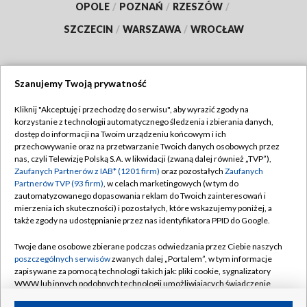
OPOLE
/
POZNAŃ
/
RZESZÓW
/
SZCZECIN
/
WARSZAWA
/
WROCŁAW
Szanujemy Twoją prywatność
Dołącz do nas:
Kliknij "Akceptuję i przechodzę do serwisu", aby wyrazić zgody na
korzystanie z technologii automatycznego śledzenia i zbierania danych,
TVP
dostęp do informacji na Twoim urządzeniu końcowym i ich
Abonament TVP
przechowywanie oraz na przetwarzanie Twoich danych osobowych przez
Regulamin TVP
nas, czyli Telewizję Polską S.A. w likwidacji (zwaną dalej również „TVP”),
Emisja w TVP
Polityka prywatności
Zaufanych Partnerów z IAB* (1201 firm)
oraz pozostałych
Zaufanych
Partnerów TVP (93 firm)
, w celach marketingowych (w tym do
Centrum informacji TVP
Moje zgody
zautomatyzowanego dopasowania reklam do Twoich zainteresowań i
mierzenia ich skuteczności) i pozostałych, które wskazujemy poniżej, a
Naziemna Telewizja Cyfrowa
Pomoc
także zgody na udostępnianie przez nas identyfikatora PPID do Google.
Sklep TVP
Biuro reklamy
Twoje dane osobowe zbierane podczas odwiedzania przez Ciebie naszych
Rada Programowa
Kontakt
poszczególnych serwisów
zwanych dalej „Portalem”, w tym informacje
zapisywane za pomocą technologii takich jak: pliki cookie, sygnalizatory
System NOS
WWW lub innych podobnych technologii umożliwiających świadczenie
dopasowanych i bezpiecznych usług, personalizację treści oraz reklam,
Informacje o nadawcy
Kanały