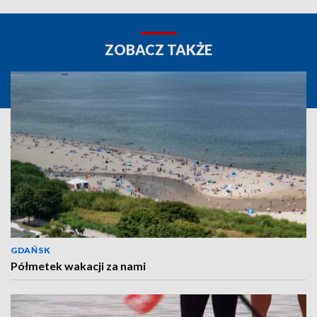
ZOBACZ TAKŻE
GDAŃSK
Półmetek wakacji za nami