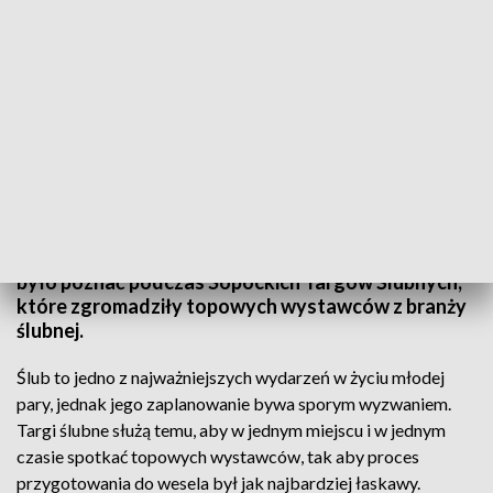
Targi ślubne w Sopocie
Propozycje dla przyszłych młodych par
poszukujących inspiracji. Najnowsze trendy można
było poznać podczas Sopockich Targów Ślubnych,
które zgromadziły topowych wystawców z branży
ślubnej.
Ślub to jedno z najważniejszych wydarzeń w życiu młodej
pary, jednak jego zaplanowanie bywa sporym wyzwaniem.
Targi ślubne służą temu, aby w jednym miejscu i w jednym
czasie spotkać topowych wystawców, tak aby proces
przygotowania do wesela był jak najbardziej łaskawy.