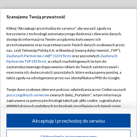
Szanujemy Twoją prywatność
Dołącz do nas:
Kliknij "Akceptuję i przechodzę do serwisu", aby wyrazić zgody na
korzystanie z technologii automatycznego śledzenia i zbierania danych,
TVP
dostęp do informacji na Twoim urządzeniu końcowym i ich
Abonament TVP
przechowywanie oraz na przetwarzanie Twoich danych osobowych przez
Regulamin TVP
nas, czyli Telewizję Polską S.A. w likwidacji (zwaną dalej również „TVP”),
Emisja w TVP
Zaufanych Partnerów z IAB* (1201 firm)
oraz pozostałych
Zaufanych
Polityka prywatności
Partnerów TVP (93 firm)
, w celach marketingowych (w tym do
Centrum informacji TVP
Moje zgody
zautomatyzowanego dopasowania reklam do Twoich zainteresowań i
mierzenia ich skuteczności) i pozostałych, które wskazujemy poniżej, a
Naziemna Telewizja Cyfrowa
Pomoc
także zgody na udostępnianie przez nas identyfikatora PPID do Google.
Sklep TVP
Biuro reklamy
Twoje dane osobowe zbierane podczas odwiedzania przez Ciebie naszych
Rada Programowa
poszczególnych serwisów
zwanych dalej „Portalem”, w tym informacje
Kontakt
zapisywane za pomocą technologii takich jak: pliki cookie, sygnalizatory
System NOS
WWW lub innych podobnych technologii umożliwiających świadczenie
dopasowanych i bezpiecznych usług, personalizację treści oraz reklam,
Informacje o nadawcy
Kanały
udostępnianie funkcji mediów społecznościowych oraz analizowanie
Akceptuję i przechodzę do serwisu
ruchu w Internecie.
Program dla prasy
©2026 Telewizja Polska S.A. w likwidacji
Biuro Reklamy
Twoje dane osobowe zbierane podczas odwiedzania przez Ciebie
Ustawienia zaawansowane