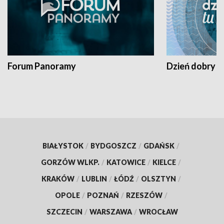
Forum Panoramy
Dzień dobry t
BIAŁYSTOK
/
BYDGOSZCZ
/
GDAŃSK
/
GORZÓW WLKP.
/
KATOWICE
/
KIELCE
/
KRAKÓW
/
LUBLIN
/
ŁÓDŹ
/
OLSZTYN
/
OPOLE
/
POZNAŃ
/
RZESZÓW
/
SZCZECIN
/
WARSZAWA
/
WROCŁAW