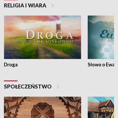
RELIGIA I WIARA
Droga
Słowo o Ewang
SPOŁECZEŃSTWO