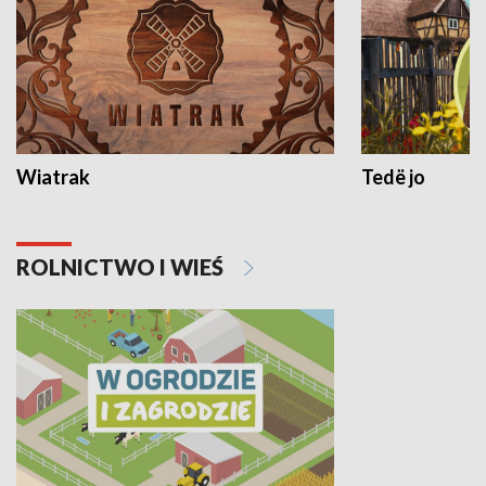
Wiatrak
Tedë jo
ROLNICTWO I WIEŚ