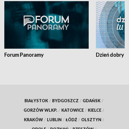
Forum Panoramy
Dzień dobry t
BIAŁYSTOK
/
BYDGOSZCZ
/
GDAŃSK
/
GORZÓW WLKP.
/
KATOWICE
/
KIELCE
/
KRAKÓW
/
LUBLIN
/
ŁÓDŹ
/
OLSZTYN
/