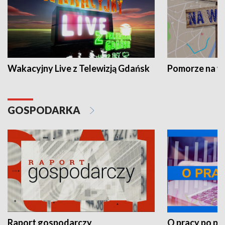
Wakacyjny Live z Telewizją Gdańsk
Pomorze na 
GOSPODARKA
Raport gospodarczy
O pracy po pr