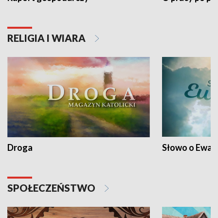
RELIGIA I WIARA
Droga
Słowo o Ewang
SPOŁECZEŃSTWO