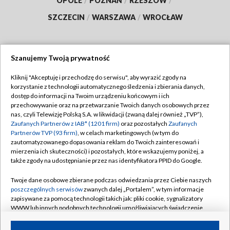
OPOLE
/
POZNAŃ
/
RZESZÓW
/
SZCZECIN
/
WARSZAWA
/
WROCŁAW
Szanujemy Twoją prywatność
Dołącz do nas:
Kliknij "Akceptuję i przechodzę do serwisu", aby wyrazić zgody na
korzystanie z technologii automatycznego śledzenia i zbierania danych,
TVP
dostęp do informacji na Twoim urządzeniu końcowym i ich
Abonament TVP
przechowywanie oraz na przetwarzanie Twoich danych osobowych przez
Regulamin TVP
nas, czyli Telewizję Polską S.A. w likwidacji (zwaną dalej również „TVP”),
Emisja w TVP
Zaufanych Partnerów z IAB* (1201 firm)
oraz pozostałych
Zaufanych
Polityka prywatności
Partnerów TVP (93 firm)
, w celach marketingowych (w tym do
Centrum informacji TVP
Moje zgody
zautomatyzowanego dopasowania reklam do Twoich zainteresowań i
mierzenia ich skuteczności) i pozostałych, które wskazujemy poniżej, a
Naziemna Telewizja Cyfrowa
Pomoc
także zgody na udostępnianie przez nas identyfikatora PPID do Google.
Sklep TVP
Biuro reklamy
Twoje dane osobowe zbierane podczas odwiedzania przez Ciebie naszych
Rada Programowa
poszczególnych serwisów
zwanych dalej „Portalem”, w tym informacje
Kontakt
zapisywane za pomocą technologii takich jak: pliki cookie, sygnalizatory
System NOS
WWW lub innych podobnych technologii umożliwiających świadczenie
dopasowanych i bezpiecznych usług, personalizację treści oraz reklam,
Informacje o nadawcy
Kanały
udostępnianie funkcji mediów społecznościowych oraz analizowanie