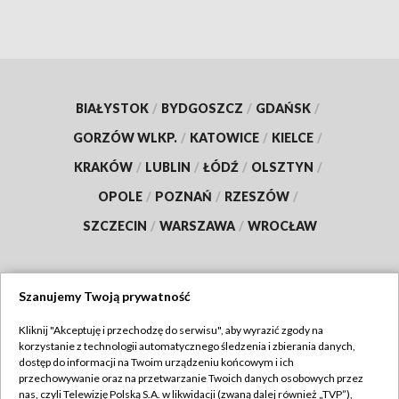
BIAŁYSTOK
/
BYDGOSZCZ
/
GDAŃSK
/
GORZÓW WLKP.
/
KATOWICE
/
KIELCE
/
KRAKÓW
/
LUBLIN
/
ŁÓDŹ
/
OLSZTYN
/
OPOLE
/
POZNAŃ
/
RZESZÓW
/
SZCZECIN
/
WARSZAWA
/
WROCŁAW
Szanujemy Twoją prywatność
Dołącz do nas:
Kliknij "Akceptuję i przechodzę do serwisu", aby wyrazić zgody na
korzystanie z technologii automatycznego śledzenia i zbierania danych,
TVP
dostęp do informacji na Twoim urządzeniu końcowym i ich
Abonament TVP
przechowywanie oraz na przetwarzanie Twoich danych osobowych przez
Regulamin TVP
nas, czyli Telewizję Polską S.A. w likwidacji (zwaną dalej również „TVP”),