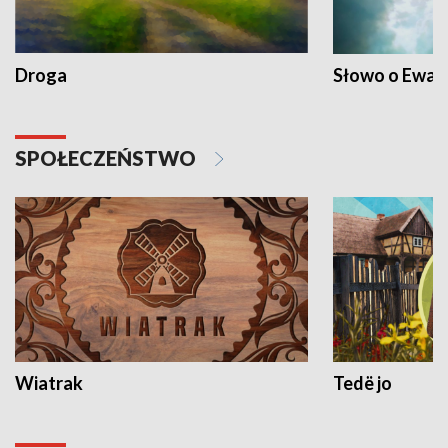
Droga
Słowo o Ewang
SPOŁECZEŃSTWO
Wiatrak
Tedë jo