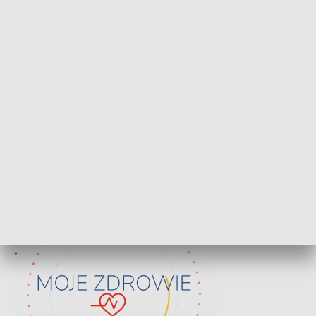
Lekcje obywatelskie
Epitafia Piaśn
ZDROWIE I NAUKA