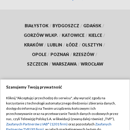
BIAŁYSTOK
/
BYDGOSZCZ
/
GDAŃSK
/
GORZÓW WLKP.
/
KATOWICE
/
KIELCE
/
KRAKÓW
/
LUBLIN
/
ŁÓDŹ
/
OLSZTYN
/
OPOLE
/
POZNAŃ
/
RZESZÓW
/
SZCZECIN
/
WARSZAWA
/
WROCŁAW
Szanujemy Twoją prywatność
Dołącz do nas:
Kliknij "Akceptuję i przechodzę do serwisu", aby wyrazić zgody na
korzystanie z technologii automatycznego śledzenia i zbierania danych,
TVP
dostęp do informacji na Twoim urządzeniu końcowym i ich
Abonament TVP
przechowywanie oraz na przetwarzanie Twoich danych osobowych przez
Regulamin TVP
nas, czyli Telewizję Polską S.A. w likwidacji (zwaną dalej również „TVP”),
Emisja w TVP
Polityka prywatności
Zaufanych Partnerów z IAB* (1201 firm)
oraz pozostałych
Zaufanych
Partnerów TVP (93 firm)
, w celach marketingowych (w tym do