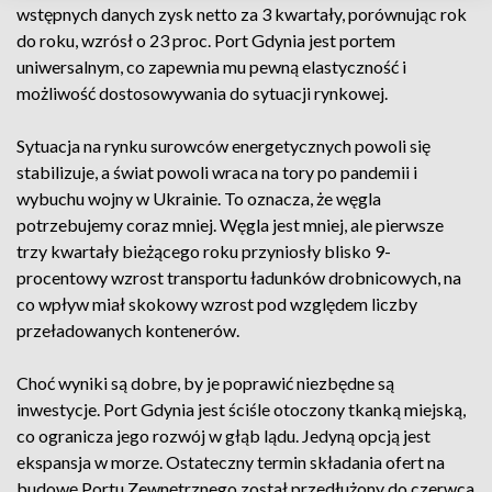
wstępnych danych zysk netto za 3 kwartały, porównując rok
do roku, wzrósł o 23 proc. Port Gdynia jest portem
uniwersalnym, co zapewnia mu pewną elastyczność i
możliwość dostosowywania do sytuacji rynkowej.
Sytuacja na rynku surowców energetycznych powoli się
stabilizuje, a świat powoli wraca na tory po pandemii i
wybuchu wojny w Ukrainie. To oznacza, że węgla
potrzebujemy coraz mniej. Węgla jest mniej, ale pierwsze
trzy kwartały bieżącego roku przyniosły blisko 9-
procentowy wzrost transportu ładunków drobnicowych, na
co wpływ miał skokowy wzrost pod względem liczby
przeładowanych kontenerów.
Choć wyniki są dobre, by je poprawić niezbędne są
inwestycje. Port Gdynia jest ściśle otoczony tkanką miejską,
co ogranicza jego rozwój w głąb lądu. Jedyną opcją jest
ekspansja w morze. Ostateczny termin składania ofert na
budowę Portu Zewnętrznego został przedłużony do czerwca