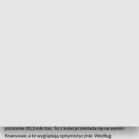
Owocne trzy kwartały w Porcie Gdynia
Największe pomorskie firmy podsumowują wyniki
za trzy kwartały tego roku, a te nie pozostawiają
wątpliwości. Gdynia pozostanie najważniejszym
portem zbożowym w regionie. Widać też efekty
polityki dekarbonizacji, bo do gdyńskiego portu
trafia coraz mniej węgla i koksu.
Łącznie w ciągu pierwszych dziewięciu miesięcy Zarząd
Morskiego Portu Gdynia odnotował przeładunki na
poziomie 20,3 mln ton. To z kolei przekłada się na wyniki
finansowe, a te wyglądają optymistycznie. Według