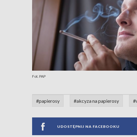
Fot. PAP
#papierosy
#akcyza na papierosy
#
UDOSTĘPNIJ NA FACEBOOKU