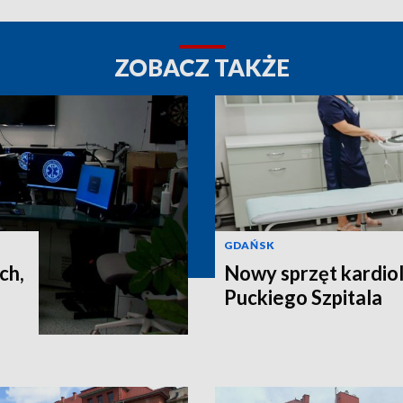
ZOBACZ TAKŻE
GDAŃSK
ch,
Nowy sprzęt kardiol
Puckiego Szpitala