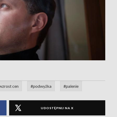
wzrost cen
#podwyżka
#palenie
UDOSTĘPNIJ NA X