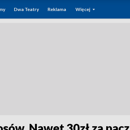
amy
Dwa Teatry
Reklama
Więcej
osów. Nawet 30zł za pac