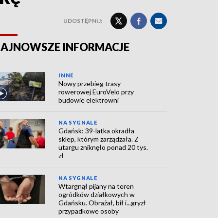
UDOSTĘPNIJ:
AJNOWSZE INFORMACJE
INNE
Nowy przebieg trasy
rowerowej EuroVelo przy
budowie elektrowni
NA SYGNALE
Gdańsk: 39-latka okradła
sklep, którym zarządzała. Z
utargu zniknęło ponad 20 tys.
zł
NA SYGNALE
Wtargnął pijany na teren
ogródków działkowych w
Gdańsku. Obrażał, bił i...gryzł
przypadkowe osoby