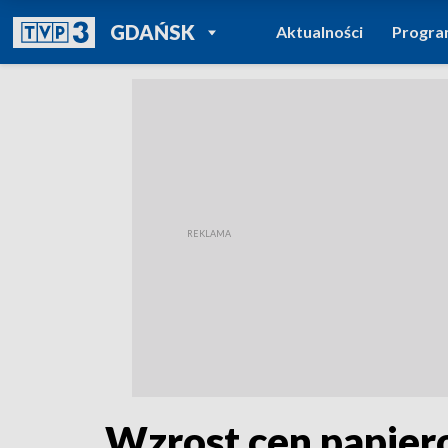
POWRÓT DO
GDAŃSK
Aktualności
Progr
TVP REGIONY
Wzrost cen papier