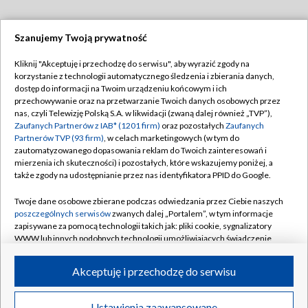
Szanujemy Twoją prywatność
Dołącz do nas:
Kliknij "Akceptuję i przechodzę do serwisu", aby wyrazić zgody na
korzystanie z technologii automatycznego śledzenia i zbierania danych,
TVP
dostęp do informacji na Twoim urządzeniu końcowym i ich
Abonament TVP
przechowywanie oraz na przetwarzanie Twoich danych osobowych przez
Regulamin TVP
nas, czyli Telewizję Polską S.A. w likwidacji (zwaną dalej również „TVP”),
Emisja w TVP
Zaufanych Partnerów z IAB* (1201 firm)
oraz pozostałych
Zaufanych
Polityka prywatności
Partnerów TVP (93 firm)
, w celach marketingowych (w tym do
Centrum informacji TVP
Moje zgody
zautomatyzowanego dopasowania reklam do Twoich zainteresowań i
mierzenia ich skuteczności) i pozostałych, które wskazujemy poniżej, a
Naziemna Telewizja Cyfrowa
Pomoc
także zgody na udostępnianie przez nas identyfikatora PPID do Google.
Sklep TVP
Biuro reklamy
Twoje dane osobowe zbierane podczas odwiedzania przez Ciebie naszych
Rada Programowa
poszczególnych serwisów
zwanych dalej „Portalem”, w tym informacje
Kontakt
zapisywane za pomocą technologii takich jak: pliki cookie, sygnalizatory
System NOS
WWW lub innych podobnych technologii umożliwiających świadczenie
dopasowanych i bezpiecznych usług, personalizację treści oraz reklam,
Informacje o nadawcy
Kanały
udostępnianie funkcji mediów społecznościowych oraz analizowanie
Akceptuję i przechodzę do serwisu
ruchu w Internecie.
Program dla prasy
©2026 Telewizja Polska S.A. w likwidacji
Biuro Reklamy
Twoje dane osobowe zbierane podczas odwiedzania przez Ciebie
Ustawienia zaawansowane