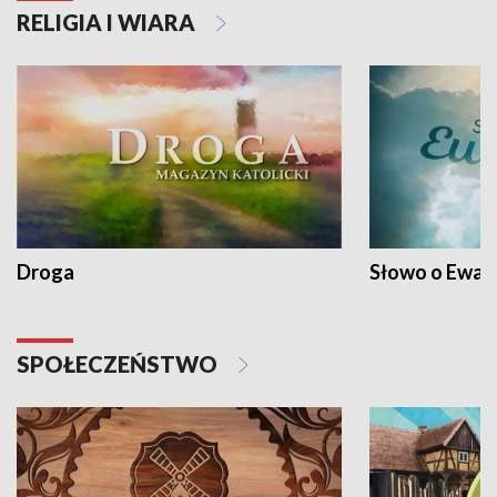
RELIGIA I WIARA
Droga
Słowo o Ewang
SPOŁECZEŃSTWO