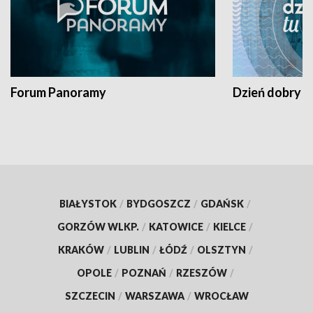
Forum Panoramy
Dzień dobry t
BIAŁYSTOK
/
BYDGOSZCZ
/
GDAŃSK
/
GORZÓW WLKP.
/
KATOWICE
/
KIELCE
/
KRAKÓW
/
LUBLIN
/
ŁÓDŹ
/
OLSZTYN
/
OPOLE
/
POZNAŃ
/
RZESZÓW
/
SZCZECIN
/
WARSZAWA
/
WROCŁAW