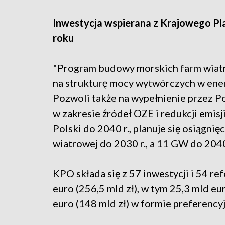
Inwestycja wspierana z Krajowego P
roku
"Program budowy morskich farm wiat
na strukturę mocy wytwórczych w ener
Pozwoli także na wypełnienie przez P
w zakresie źródeł OZE i redukcji emis
Polski do 2040 r., planuje się osiągn
wiatrowej do 2030 r., a 11 GW do 2040
KPO składa się z 57 inwestycji i 54 re
euro (256,5 mld zł), w tym 25,3 mld eur
euro (148 mld zł) w formie preferency