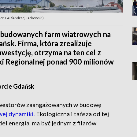
ot. PAP/Andrzej Jackowski)
uż budowanych farm wiatrowych na
ńsk. Firma, która zrealizuje
westycję, otrzyma na ten cel z
ki Regionalnej ponad 900 milionów
orcie Gdańsk
 inwestorów zaangażowanych w budowę
wej dynamiki.
Ekologiczna i tańsza od tej
ł energia, ma być jednym z filarów
.