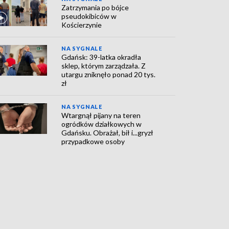
Zatrzymania po bójce
pseudokibiców w
Kościerzynie
NA SYGNALE
Gdańsk: 39-latka okradła
sklep, którym zarządzała. Z
utargu zniknęło ponad 20 tys.
zł
NA SYGNALE
Wtargnął pijany na teren
ogródków działkowych w
Gdańsku. Obrażał, bił i...gryzł
przypadkowe osoby