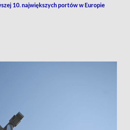
zej 10. największych portów w Europie