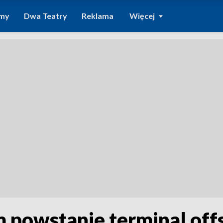
amy
Dwa Teatry
Reklama
Więcej
powstanie terminal offs