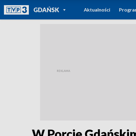
POWRÓT DO
GDAŃSK
Aktualności
Progr
TVP REGIONY
W Porcie Gdańskim 