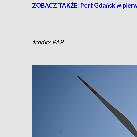
ZOBACZ TAKŻE: Port Gdańsk w pierws
źródło: PAP