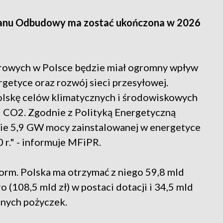
lanu Odbudowy ma zostać ukończona w 2026
rowych w Polsce będzie miał ogromny wpływ
getyce oraz rozwój sieci przesyłowej.
olskę celów klimatycznych i środowiskowych
ji CO2. Zgodnie z Polityką Energetyczną
ięcie 5,9 GW mocy zainstalowanej w energetyce
 r." - informuje MFiPR.
form. Polska ma otrzymać z niego 59,8 mld
o (108,5 mld zł) w postaci dotacji i 34,5 mld
jnych pożyczek.