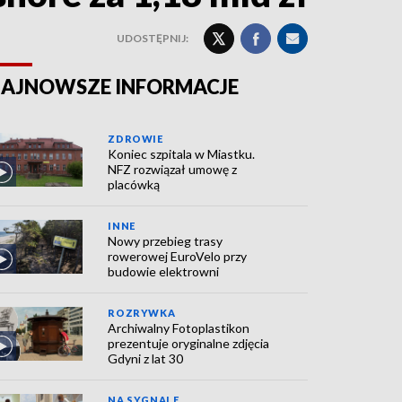
UDOSTĘPNIJ:
AJNOWSZE INFORMACJE
ZDROWIE
Koniec szpitala w Miastku.
NFZ rozwiązał umowę z
placówką
INNE
Nowy przebieg trasy
rowerowej EuroVelo przy
budowie elektrowni
ROZRYWKA
Archiwalny Fotoplastikon
prezentuje oryginalne zdjęcia
Gdyni z lat 30
NA SYGNALE