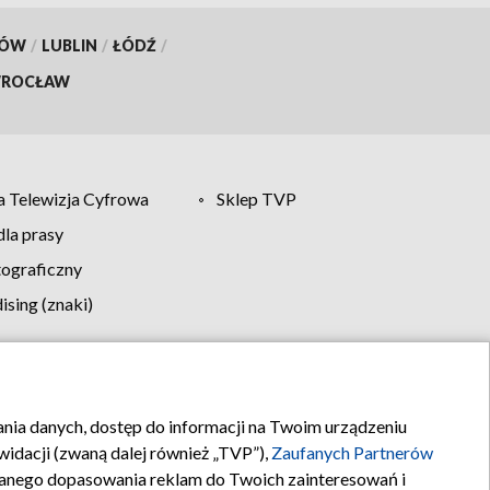
KÓW
/
LUBLIN
/
ŁÓDŹ
/
ROCŁAW
 Telewizja Cyfrowa
Sklep TVP
la prasy
tograficzny
sing (znaki)
klamy
Kontakt
rania danych, dostęp do informacji na Twoim urządzeniu
idacji (zwaną dalej również „TVP”),
Zaufanych Partnerów
anego dopasowania reklam do Twoich zainteresowań i