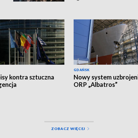
GDAŃSK
isy kontra sztuczna
Nowy system uzbrojen
igencja
ORP „Albatros”
ZOBACZ WIĘCEJ