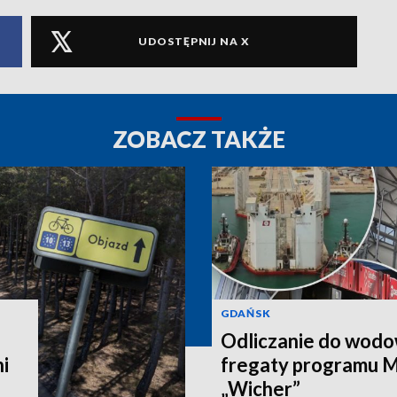
UDOSTĘPNIJ NA X
ZOBACZ TAKŻE
GDAŃSK
Odliczanie do wodo
i
fregaty programu M
„Wicher”