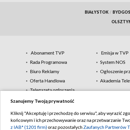
BIAŁYSTOK
/
BYDGO
OLSZTY
Abonament TVP
Emisja w TVP
Rada Programowa
System NOS
Biuro Reklamy
Ogłoszenie pr
Oferta Handlowa
Akademia Tele
Telegazeta ogłoszenia
Szanujemy Twoją prywatność
Regulamin TVP
Kliknij "Akceptuję i przechodzę do serwisu", aby wyrazić zg
końcowym i ich przechowywanie oraz na przetwarzanie Twoich
z IAB* (1201 firm)
oraz pozostałych
Zaufanych Partnerów T