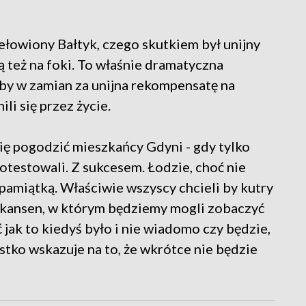
ełowiony Bałtyk, czego skutkiem był unijny
 też na foki. To właśnie dramatyczna
 by w zamian za unijna rekompensatę na
i się przez życie.
się pogodzić mieszkańcy Gdyni - gdy tylko
rotestowali. Z sukcesem. Łodzie, choć nie
pamiątką. Właściwie wszyscy chcieli by kutry
i skansen, w którym będziemy mogli zobaczyć
ć jak to kiedyś było i nie wiadomo czy będzie,
ystko wskazuje na to, że wkrótce nie będzie