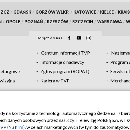
SZCZ
/
GDAŃSK
/
GORZÓW WLKP.
/
KATOWICE
/
KIELCE
/
KRA
N
/
OPOLE
/
POZNAŃ
/
RZESZÓW
/
SZCZECIN
/
WARSZAWA
/
W
Dołącz do nas:
Centrum informacji TVP
Naziemna
Informacje o nadawcy
Program d
zetargowe
Zgłoś program (ROPAT)
Serwis fo
wizyjna
Kariera w TVP
Merchandi
Polityka prywatności
Moje zgody
Pomoc
Biuro re
ody na korzystanie z technologii automatycznego śledzenia i zbie
 danych osobowych przez nas, czyli Telewizję Polską S.A. w likw
VP (93 firm)
, w celach marketingowych (w tym do zautomatyzow