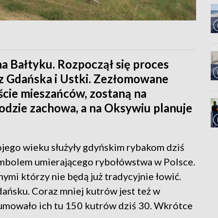
a Bałtyku. Rozpoczął się proces
ą z Gdańska i Ustki. Zezłomowane
eście mieszańców, zostaną na
odzie zachowa, a na Oksywiu planuje
jego wieku służyły gdyńskim rybakom dziś
symbolem umierającego rybołówstwa w Polsce.
ymi którzy nie będą już tradycyjnie łowić.
ańsku. Coraz mniej kutrów jest też w
cumowało ich tu 150 kutrów dziś 30. Wkrótce