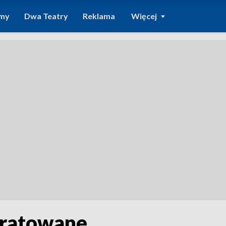
amy
Dwa Teatry
Reklama
Więcej
uratowane