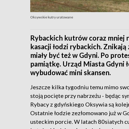
Oksywskie kutry uratowane
Rybackich kutrów coraz mniej n
kasacji łodzi rybackich. Znikaj
miały być też w Gdyni. Po prot
pamiątkę. Urząd Miasta Gdyni ł
wybudować mini skansen.
Jeszcze kilka tygodniu temu mimo swo
stoją pocięte przy nabrzeżu - będąc 
Rybacy z gdyńskiego Oksywia są kolejn
Ostatnie łodzie zezłomowano już w Gd
usteckim porcie. W latach 80siatych 