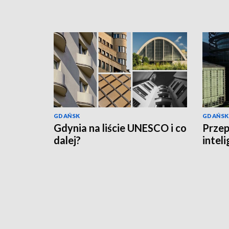
GDAŃSK
GDAŃSK
Gdynia na liście UNESCO i co
Przep
dalej?
intel