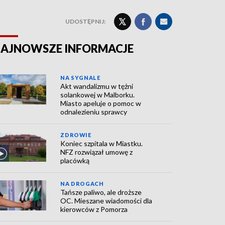
UDOSTĘPNIJ:
AJNOWSZE INFORMACJE
NA SYGNALE
Akt wandalizmu w tężni
solankowej w Malborku.
Miasto apeluje o pomoc w
odnalezieniu sprawcy
ZDROWIE
Koniec szpitala w Miastku.
NFZ rozwiązał umowę z
placówką
NA DROGACH
Tańsze paliwo, ale droższe
OC. Mieszane wiadomości dla
kierowców z Pomorza