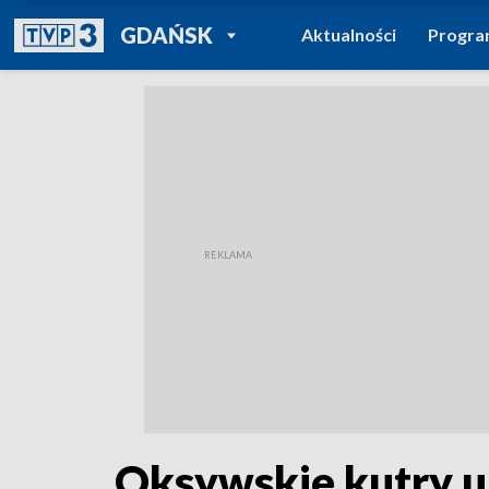
POWRÓT DO
GDAŃSK
Aktualności
Progr
TVP REGIONY
Oksywskie kutry 