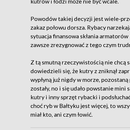
kutrów i łodzi może nie być wcale.
Powodów takiej decyzji jest wiele-prz
zakaz połowu dorsza. Rybacy narzekają
sytuacja finansowa skłania armatorów
zawsze zrezygnować z tego czym trudnil
Z tą smutną rzeczywistością nie chcą 
dowiedzieli się, że kutry z zniknął zap
wypłyną już nigdy w morze, pozostaną 
zostały, no i się udało powstanie min
kutry i inny sprzęt rybacki i podsłucha
choć ryb w Bałtyku jest więcej, to wsz
miał kto, ani czym łowić.