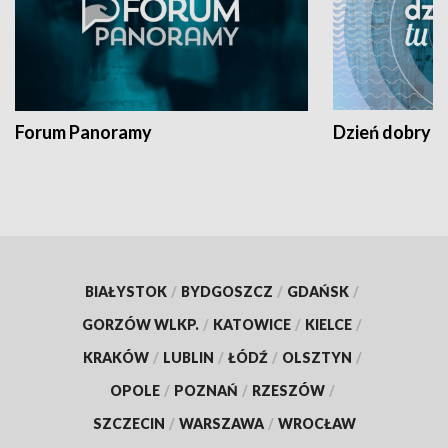
Forum Panoramy
Dzień dobry t
BIAŁYSTOK
/
BYDGOSZCZ
/
GDAŃSK
/
GORZÓW WLKP.
/
KATOWICE
/
KIELCE
/
KRAKÓW
/
LUBLIN
/
ŁÓDŹ
/
OLSZTYN
/
OPOLE
/
POZNAŃ
/
RZESZÓW
/
SZCZECIN
/
WARSZAWA
/
WROCŁAW