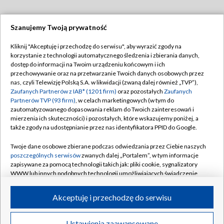
Szanujemy Twoją prywatność
Dołącz do nas:
Kliknij "Akceptuję i przechodzę do serwisu", aby wyrazić zgody na
korzystanie z technologii automatycznego śledzenia i zbierania danych,
TVP
dostęp do informacji na Twoim urządzeniu końcowym i ich
Abonament TVP
przechowywanie oraz na przetwarzanie Twoich danych osobowych przez
Regulamin TVP
nas, czyli Telewizję Polską S.A. w likwidacji (zwaną dalej również „TVP”),
Emisja w TVP
Zaufanych Partnerów z IAB* (1201 firm)
oraz pozostałych
Zaufanych
Polityka prywatności
Partnerów TVP (93 firm)
, w celach marketingowych (w tym do
Centrum informacji TVP
Moje zgody
zautomatyzowanego dopasowania reklam do Twoich zainteresowań i
mierzenia ich skuteczności) i pozostałych, które wskazujemy poniżej, a
Naziemna Telewizja Cyfrowa
Pomoc
także zgody na udostępnianie przez nas identyfikatora PPID do Google.
Sklep TVP
Biuro reklamy
Twoje dane osobowe zbierane podczas odwiedzania przez Ciebie naszych
Rada Programowa
poszczególnych serwisów
zwanych dalej „Portalem”, w tym informacje
Kontakt
zapisywane za pomocą technologii takich jak: pliki cookie, sygnalizatory
System NOS
WWW lub innych podobnych technologii umożliwiających świadczenie
dopasowanych i bezpiecznych usług, personalizację treści oraz reklam,
Informacje o nadawcy
Kanały
udostępnianie funkcji mediów społecznościowych oraz analizowanie
Akceptuję i przechodzę do serwisu
ruchu w Internecie.
Program dla prasy
©2026 Telewizja Polska S.A. w likwidacji
Biuro Reklamy
Twoje dane osobowe zbierane podczas odwiedzania przez Ciebie
Ustawienia zaawansowane