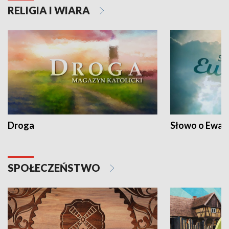
RELIGIA I WIARA
Droga
Słowo o Ewang
SPOŁECZEŃSTWO