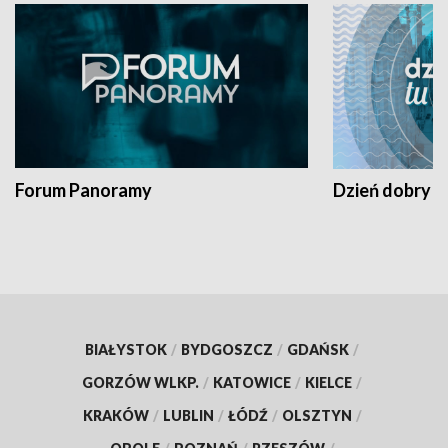
Forum Panoramy
Dzień dobry t
BIAŁYSTOK
/
BYDGOSZCZ
/
GDAŃSK
/
GORZÓW WLKP.
/
KATOWICE
/
KIELCE
/
KRAKÓW
/
LUBLIN
/
ŁÓDŹ
/
OLSZTYN
/