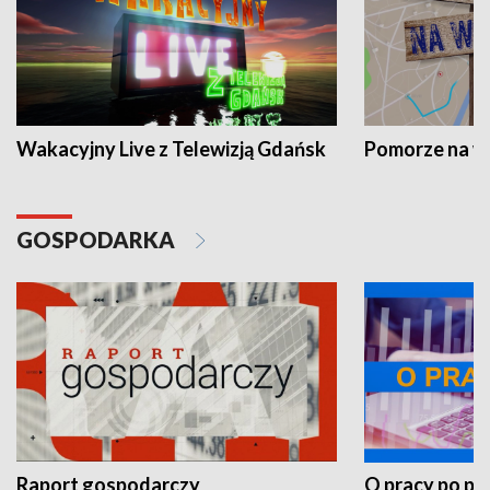
Wakacyjny Live z Telewizją Gdańsk
Pomorze na 
GOSPODARKA
Raport gospodarczy
O pracy po pr