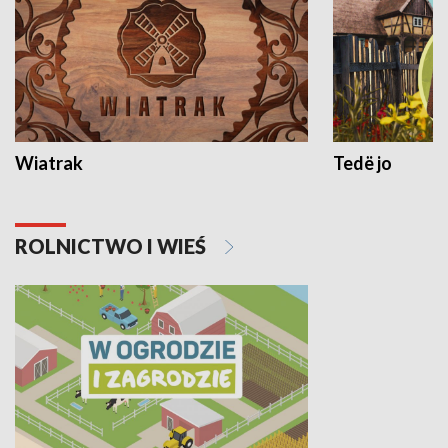
Wiatrak
Tedë jo
ROLNICTWO I WIEŚ