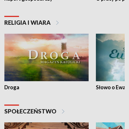
RELIGIA I WIARA
Droga
Słowo o Ewang
SPOŁECZEŃSTWO