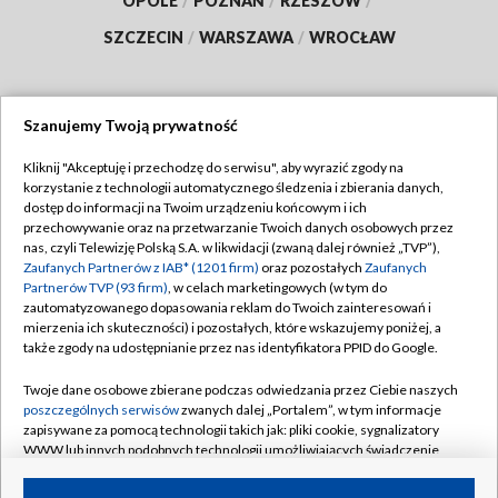
OPOLE
/
POZNAŃ
/
RZESZÓW
/
SZCZECIN
/
WARSZAWA
/
WROCŁAW
Szanujemy Twoją prywatność
Dołącz do nas:
Kliknij "Akceptuję i przechodzę do serwisu", aby wyrazić zgody na
korzystanie z technologii automatycznego śledzenia i zbierania danych,
TVP
dostęp do informacji na Twoim urządzeniu końcowym i ich
Abonament TVP
przechowywanie oraz na przetwarzanie Twoich danych osobowych przez
Regulamin TVP
nas, czyli Telewizję Polską S.A. w likwidacji (zwaną dalej również „TVP”),
Emisja w TVP
Zaufanych Partnerów z IAB* (1201 firm)
oraz pozostałych
Zaufanych
Polityka prywatności
Partnerów TVP (93 firm)
, w celach marketingowych (w tym do
Centrum informacji TVP
Moje zgody
zautomatyzowanego dopasowania reklam do Twoich zainteresowań i
mierzenia ich skuteczności) i pozostałych, które wskazujemy poniżej, a
Naziemna Telewizja Cyfrowa
Pomoc
także zgody na udostępnianie przez nas identyfikatora PPID do Google.
Sklep TVP
Biuro reklamy
Twoje dane osobowe zbierane podczas odwiedzania przez Ciebie naszych
Rada Programowa
poszczególnych serwisów
zwanych dalej „Portalem”, w tym informacje
Kontakt
zapisywane za pomocą technologii takich jak: pliki cookie, sygnalizatory
System NOS
WWW lub innych podobnych technologii umożliwiających świadczenie
dopasowanych i bezpiecznych usług, personalizację treści oraz reklam,
Informacje o nadawcy
Kanały
udostępnianie funkcji mediów społecznościowych oraz analizowanie