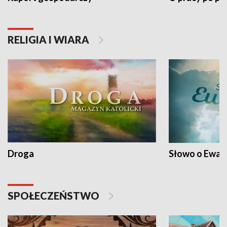
RELIGIA I WIARA
Droga
Słowo o Ewang
SPOŁECZEŃSTWO