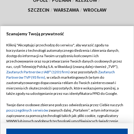
OPOLE
/
POZNAŃ
/
RZESZÓW
/
SZCZECIN
/
WARSZAWA
/
WROCŁAW
Szanujemy Twoją prywatność
Dołącz do nas:
Kliknij "Akceptuję i przechodzę do serwisu", aby wyrazić zgody na
korzystanie z technologii automatycznego śledzenia i zbierania danych,
TVP
dostęp do informacji na Twoim urządzeniu końcowym i ich
Abonament TVP
przechowywanie oraz na przetwarzanie Twoich danych osobowych przez
Regulamin TVP
nas, czyli Telewizję Polską S.A. w likwidacji (zwaną dalej również „TVP”),
Emisja w TVP
Zaufanych Partnerów z IAB* (1201 firm)
oraz pozostałych
Zaufanych
Polityka prywatności
Partnerów TVP (93 firm)
, w celach marketingowych (w tym do
Centrum informacji TVP
Moje zgody
zautomatyzowanego dopasowania reklam do Twoich zainteresowań i
mierzenia ich skuteczności) i pozostałych, które wskazujemy poniżej, a
Naziemna Telewizja Cyfrowa
Pomoc
także zgody na udostępnianie przez nas identyfikatora PPID do Google.
Sklep TVP
Biuro reklamy
Twoje dane osobowe zbierane podczas odwiedzania przez Ciebie naszych
Rada Programowa
poszczególnych serwisów
zwanych dalej „Portalem”, w tym informacje
Kontakt
zapisywane za pomocą technologii takich jak: pliki cookie, sygnalizatory
System NOS
WWW lub innych podobnych technologii umożliwiających świadczenie
dopasowanych i bezpiecznych usług, personalizację treści oraz reklam,
Informacje o nadawcy
Kanały
udostępnianie funkcji mediów społecznościowych oraz analizowanie