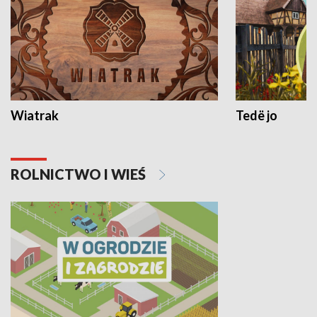
Wiatrak
Tedë jo
ROLNICTWO I WIEŚ