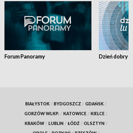
Forum Panoramy
Dzień dobry t
BIAŁYSTOK
/
BYDGOSZCZ
/
GDAŃSK
/
GORZÓW WLKP.
/
KATOWICE
/
KIELCE
/
KRAKÓW
/
LUBLIN
/
ŁÓDŹ
/
OLSZTYN
/