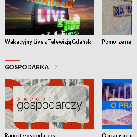
Wakacyjny Live z Telewizją Gdańsk
Pomorze na 
GOSPODARKA
Raport gospodarczy
O pracy po pr