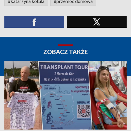
#katarzyna kotula
#przemoc domowa
ZOBACZ TAKŻE