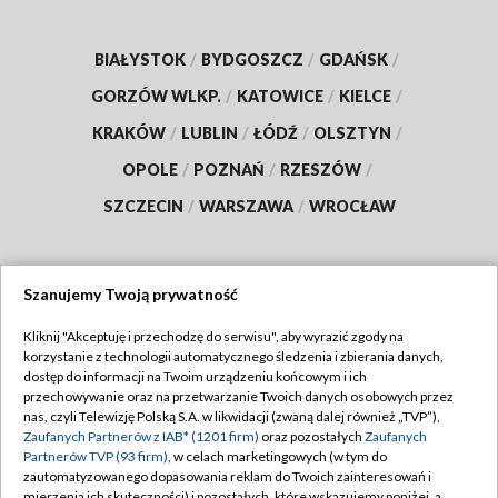
BIAŁYSTOK
/
BYDGOSZCZ
/
GDAŃSK
/
GORZÓW WLKP.
/
KATOWICE
/
KIELCE
/
KRAKÓW
/
LUBLIN
/
ŁÓDŹ
/
OLSZTYN
/
OPOLE
/
POZNAŃ
/
RZESZÓW
/
SZCZECIN
/
WARSZAWA
/
WROCŁAW
Szanujemy Twoją prywatność
Dołącz do nas:
Kliknij "Akceptuję i przechodzę do serwisu", aby wyrazić zgody na
korzystanie z technologii automatycznego śledzenia i zbierania danych,
TVP
dostęp do informacji na Twoim urządzeniu końcowym i ich
Abonament TVP
przechowywanie oraz na przetwarzanie Twoich danych osobowych przez
Regulamin TVP
nas, czyli Telewizję Polską S.A. w likwidacji (zwaną dalej również „TVP”),
Emisja w TVP
Polityka prywatności
Zaufanych Partnerów z IAB* (1201 firm)
oraz pozostałych
Zaufanych
Partnerów TVP (93 firm)
, w celach marketingowych (w tym do
Centrum informacji TVP
Moje zgody
zautomatyzowanego dopasowania reklam do Twoich zainteresowań i
mierzenia ich skuteczności) i pozostałych, które wskazujemy poniżej, a