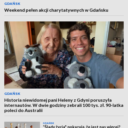
GDAŃSK
Weekend pełen akcji charytatywnych w Gdańsku
GDAŃSK
Historia niewidomej pani Heleny z Gdyni poruszyła
internautów. W dwie godziny zebrali 100 tys. zł. 90-latka
poleci do Australii
GDAŃSK
“Ślady życia" pokazują, że jest nas więcej?