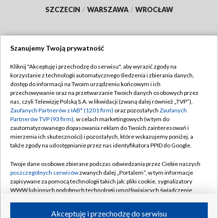
SZCZECIN
/
WARSZAWA
/
WROCŁAW
Szanujemy Twoją prywatność
Dołącz do nas:
Kliknij "Akceptuję i przechodzę do serwisu", aby wyrazić zgody na
korzystanie z technologii automatycznego śledzenia i zbierania danych,
TVP
dostęp do informacji na Twoim urządzeniu końcowym i ich
Abonament TVP
przechowywanie oraz na przetwarzanie Twoich danych osobowych przez
Regulamin TVP
nas, czyli Telewizję Polską S.A. w likwidacji (zwaną dalej również „TVP”),
Emisja w TVP
Zaufanych Partnerów z IAB* (1201 firm)
oraz pozostałych
Zaufanych
Polityka prywatności
Partnerów TVP (93 firm)
, w celach marketingowych (w tym do
Centrum informacji TVP
Moje zgody
zautomatyzowanego dopasowania reklam do Twoich zainteresowań i
mierzenia ich skuteczności) i pozostałych, które wskazujemy poniżej, a
Naziemna Telewizja Cyfrowa
Pomoc
także zgody na udostępnianie przez nas identyfikatora PPID do Google.
Sklep TVP
Biuro reklamy
Twoje dane osobowe zbierane podczas odwiedzania przez Ciebie naszych
Rada Programowa
poszczególnych serwisów
zwanych dalej „Portalem”, w tym informacje
Kontakt
zapisywane za pomocą technologii takich jak: pliki cookie, sygnalizatory
System NOS
WWW lub innych podobnych technologii umożliwiających świadczenie
dopasowanych i bezpiecznych usług, personalizację treści oraz reklam,
Informacje o nadawcy
Kanały
udostępnianie funkcji mediów społecznościowych oraz analizowanie
Akceptuję i przechodzę do serwisu
ruchu w Internecie.
Program dla prasy