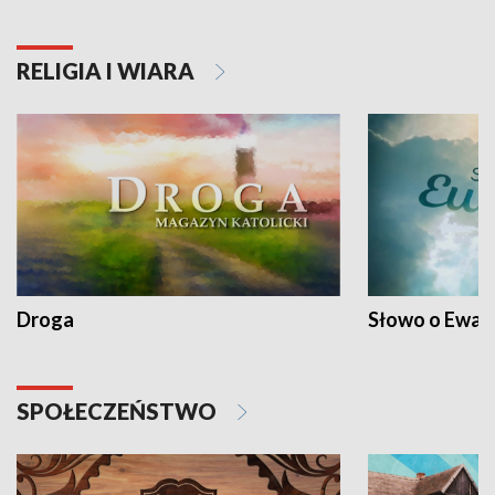
RELIGIA I WIARA
Droga
Słowo o Ewang
SPOŁECZEŃSTWO