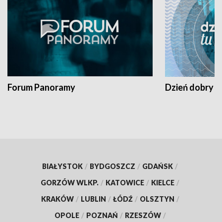
Forum Panoramy
Dzień dobry t
BIAŁYSTOK
/
BYDGOSZCZ
/
GDAŃSK
/
GORZÓW WLKP.
/
KATOWICE
/
KIELCE
/
KRAKÓW
/
LUBLIN
/
ŁÓDŹ
/
OLSZTYN
/
OPOLE
/
POZNAŃ
/
RZESZÓW
/