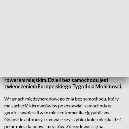
Dzień bez samochodu
22 września przypada Europejski Dzień bez
samochodu. Z tej okazji na Pomorzu za darmo
można było skorzystać z komunikacji i przejazdów
rowerem miejskim. Dzień bez samochodu jest
zwieńczeniem Europejskiego Tygodnia Mobilności.
W ramach międzynarodowego dnia bez samochodu, który
ma zachęcić kierowców by pozostawiali samochody w
garażu i wybierali w to miejsce komunikację publiczną.
Gdańskie autobusy, tramwaje czy szybka kolej miejska dziś
pełne mieszkańców i turystów. Zdecydowali się na