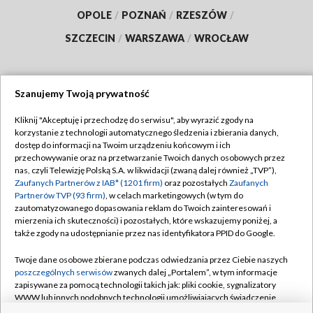
OPOLE
/
POZNAŃ
/
RZESZÓW
/
SZCZECIN
/
WARSZAWA
/
WROCŁAW
Szanujemy Twoją prywatność
Dołącz do nas:
Kliknij "Akceptuję i przechodzę do serwisu", aby wyrazić zgody na
korzystanie z technologii automatycznego śledzenia i zbierania danych,
TVP
dostęp do informacji na Twoim urządzeniu końcowym i ich
Abonament TVP
przechowywanie oraz na przetwarzanie Twoich danych osobowych przez
Regulamin TVP
nas, czyli Telewizję Polską S.A. w likwidacji (zwaną dalej również „TVP”),
Emisja w TVP
Polityka prywatności
Zaufanych Partnerów z IAB* (1201 firm)
oraz pozostałych
Zaufanych
Partnerów TVP (93 firm)
, w celach marketingowych (w tym do
Centrum informacji TVP
Moje zgody
zautomatyzowanego dopasowania reklam do Twoich zainteresowań i
mierzenia ich skuteczności) i pozostałych, które wskazujemy poniżej, a
Naziemna Telewizja Cyfrowa
Pomoc
także zgody na udostępnianie przez nas identyfikatora PPID do Google.
Sklep TVP
Biuro reklamy
Twoje dane osobowe zbierane podczas odwiedzania przez Ciebie naszych
Rada Programowa
Kontakt
poszczególnych serwisów
zwanych dalej „Portalem”, w tym informacje
zapisywane za pomocą technologii takich jak: pliki cookie, sygnalizatory
System NOS
WWW lub innych podobnych technologii umożliwiających świadczenie
dopasowanych i bezpiecznych usług, personalizację treści oraz reklam,