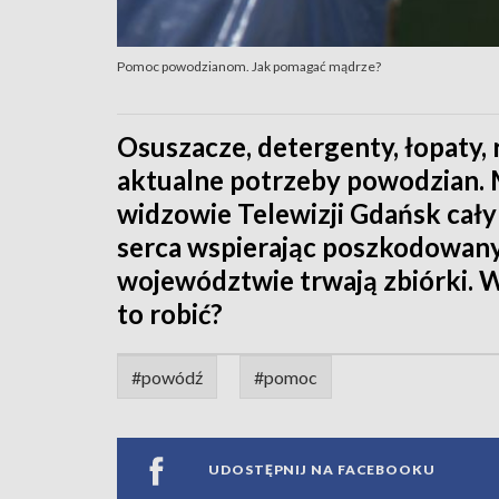
Pomoc powodzianom. Jak pomagać mądrze?
Osuszacze, detergenty, łopaty, r
aktualne potrzeby powodzian. 
widzowie Telewizji Gdańsk cały
serca wspierając poszkodowan
województwie trwają zbiórki. 
to robić?
#powódź
#pomoc
UDOSTĘPNIJ NA FACEBOOKU