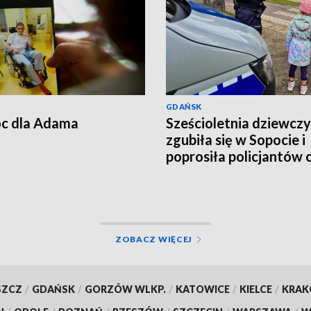
GDAŃSK
c dla Adama
Sześcioletnia dziewcz
zgubiła się w Sopocie i
poprosiła policjantów 
pomoc
ZOBACZ WIĘCEJ
SZCZ
/
GDAŃSK
/
GORZÓW WLKP.
/
KATOWICE
/
KIELCE
/
KRA