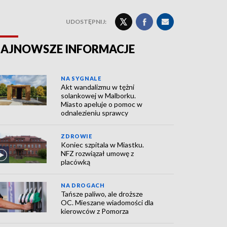
UDOSTĘPNIJ:
AJNOWSZE INFORMACJE
NA SYGNALE
Akt wandalizmu w tężni
solankowej w Malborku.
Miasto apeluje o pomoc w
odnalezieniu sprawcy
ZDROWIE
Koniec szpitala w Miastku.
NFZ rozwiązał umowę z
placówką
NA DROGACH
Tańsze paliwo, ale droższe
OC. Mieszane wiadomości dla
kierowców z Pomorza