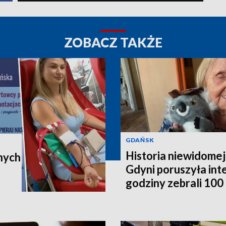
ZOBACZ TAKŻE
GDAŃSK
Historia niewidomej
nych
Gdyni poruszyła in
godziny zebrali 100 t
poleci do Australii