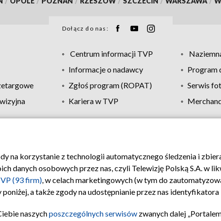
N
/
OPOLE
/
POZNAŃ
/
RZESZÓW
/
SZCZECIN
/
WARSZAWA
/
W
Dołącz do nas:
Centrum informacji TVP
Naziemna
Informacje o nadawcy
Program d
zetargowe
Zgłoś program (ROPAT)
Serwis fo
wizyjna
Kariera w TVP
Merchandi
Polityka prywatności
Moje zgody
Pomoc
Biuro re
ody na korzystanie z technologii automatycznego śledzenia i zbie
 danych osobowych przez nas, czyli Telewizję Polską S.A. w likw
VP (93 firm)
, w celach marketingowych (w tym do zautomatyzow
 poniżej, a także zgody na udostępnianie przez nas identyfikator
Ciebie naszych
poszczególnych serwisów
zwanych dalej „Portalem