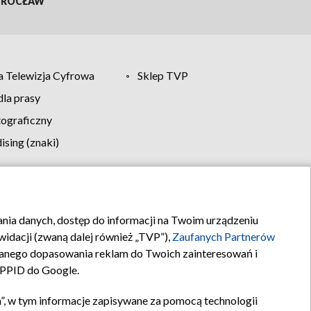
ROCŁAW
 Telewizja Cyfrowa
Sklep TVP
la prasy
tograficzny
sing (znaki)
klamy
Kontakt
rania danych, dostęp do informacji na Twoim urządzeniu
idacji (zwaną dalej również „TVP”),
Zaufanych Partnerów
anego dopasowania reklam do Twoich zainteresowań i
a PPID do Google.
”, w tym informacje zapisywane za pomocą technologii