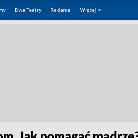
amy
Dwa Teatry
Reklama
Więcej
m. Jak pomagać mądrze