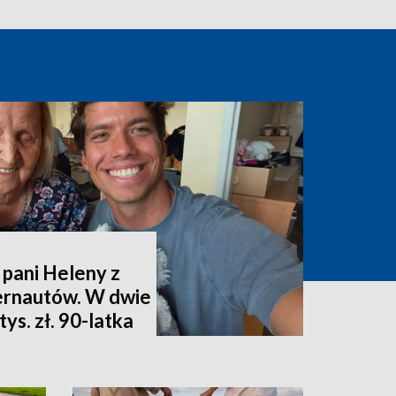
 pani Heleny z
ternautów. W dwie
ys. zł. 90-latka