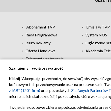
OLSZTY
Abonament TVP
Emisja w TVP
Rada Programowa
System NOS
Biuro Reklamy
Ogłoszenie pr
Oferta Handlowa
Akademia Tele
Telegazeta ogłoszenia
Szanujemy Twoją prywatność
Regulamin TVP
Kliknij "Akceptuję i przechodzę do serwisu", aby wyrazić zg
końcowym i ich przechowywanie oraz na przetwarzanie Twoich
z IAB* (1201 firm)
oraz pozostałych
Zaufanych Partnerów T
mierzenia ich skuteczności) i pozostałych, które wskazujemy
Twoje dane osobowe zbierane podczas odwiedzania przez 