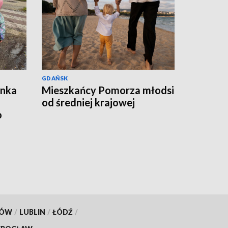
GDAŃSK
ynka
Mieszkańcy Pomorza młodsi
od średniej krajowej
o
KÓW
/
LUBLIN
/
ŁÓDŹ
/