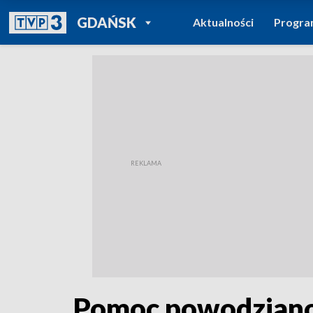
POWRÓT DO
GDAŃSK
Aktualności
Progr
TVP REGIONY
Pomoc powodziano