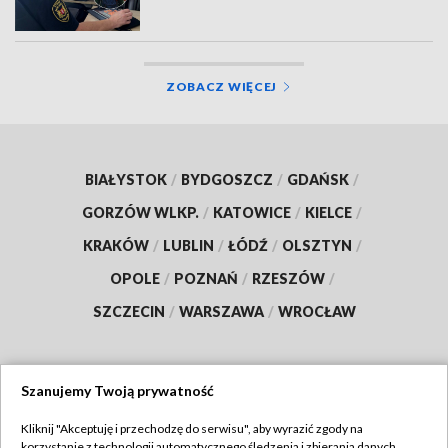
ZOBACZ WIĘCEJ
BIAŁYSTOK
/
BYDGOSZCZ
/
GDAŃSK
/
GORZÓW WLKP.
/
KATOWICE
/
KIELCE
/
KRAKÓW
/
LUBLIN
/
ŁÓDŹ
/
OLSZTYN
/
OPOLE
/
POZNAŃ
/
RZESZÓW
/
SZCZECIN
/
WARSZAWA
/
WROCŁAW
Szanujemy Twoją prywatność
Dołącz do nas:
Kliknij "Akceptuję i przechodzę do serwisu", aby wyrazić zgody na
korzystanie z technologii automatycznego śledzenia i zbierania danych,