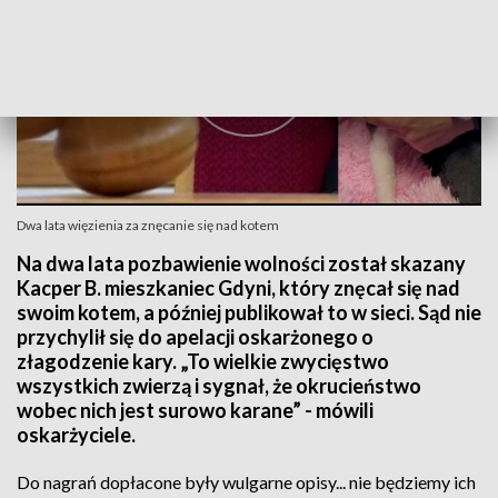
Dwa lata więzienia za znęcanie się nad kotem
Na dwa lata pozbawienie wolności został skazany
Kacper B. mieszkaniec Gdyni, który znęcał się nad
swoim kotem, a później publikował to w sieci. Sąd nie
przychylił się do apelacji oskarżonego o
złagodzenie kary. „To wielkie zwycięstwo
wszystkich zwierzą i sygnał, że okrucieństwo
wobec nich jest surowo karane” - mówili
oskarżyciele.
Do nagrań dopłacone były wulgarne opisy... nie będziemy ich