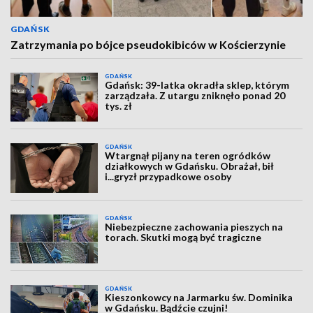
GDAŃSK
Zatrzymania po bójce pseudokibiców w Kościerzynie
GDAŃSK
Gdańsk: 39-latka okradła sklep, którym
zarządzała. Z utargu zniknęło ponad 20
tys. zł
GDAŃSK
Wtargnął pijany na teren ogródków
działkowych w Gdańsku. Obrażał, bił
i...gryzł przypadkowe osoby
GDAŃSK
Niebezpieczne zachowania pieszych na
torach. Skutki mogą być tragiczne
GDAŃSK
Kieszonkowcy na Jarmarku św. Dominika
w Gdańsku. Bądźcie czujni!