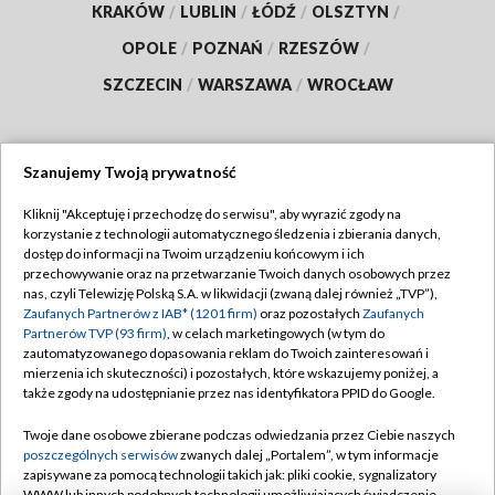
KRAKÓW
/
LUBLIN
/
ŁÓDŹ
/
OLSZTYN
/
OPOLE
/
POZNAŃ
/
RZESZÓW
/
SZCZECIN
/
WARSZAWA
/
WROCŁAW
Szanujemy Twoją prywatność
Dołącz do nas:
Kliknij "Akceptuję i przechodzę do serwisu", aby wyrazić zgody na
korzystanie z technologii automatycznego śledzenia i zbierania danych,
TVP
dostęp do informacji na Twoim urządzeniu końcowym i ich
Abonament TVP
przechowywanie oraz na przetwarzanie Twoich danych osobowych przez
Regulamin TVP
nas, czyli Telewizję Polską S.A. w likwidacji (zwaną dalej również „TVP”),
Emisja w TVP
Polityka prywatności
Zaufanych Partnerów z IAB* (1201 firm)
oraz pozostałych
Zaufanych
Partnerów TVP (93 firm)
, w celach marketingowych (w tym do
Centrum informacji TVP
Moje zgody
zautomatyzowanego dopasowania reklam do Twoich zainteresowań i
mierzenia ich skuteczności) i pozostałych, które wskazujemy poniżej, a
Naziemna Telewizja Cyfrowa
Pomoc
także zgody na udostępnianie przez nas identyfikatora PPID do Google.
Sklep TVP
Biuro reklamy
Twoje dane osobowe zbierane podczas odwiedzania przez Ciebie naszych
Rada Programowa
Kontakt
poszczególnych serwisów
zwanych dalej „Portalem”, w tym informacje
zapisywane za pomocą technologii takich jak: pliki cookie, sygnalizatory
System NOS
WWW lub innych podobnych technologii umożliwiających świadczenie