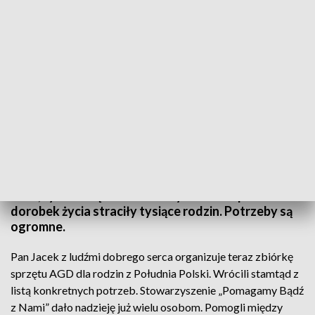
Pomorze pomaga
Pomorze pomaga. Codziennie do regionów
dotkniętych powodzią z naszego województwa
wyrusza kilka transportów z żywnością, sprzętem
AGD, żywnością i środkami czystości. W powodzi
dorobek życia straciły tysiące rodzin. Potrzeby są
ogromne.
Pan Jacek z ludźmi dobrego serca organizuje teraz zbiórkę
sprzętu AGD dla rodzin z Południa Polski. Wrócili stamtąd z
listą konkretnych potrzeb. Stowarzyszenie „Pomagamy Bądź
z Nami” dało nadzieję już wielu osobom. Pomogli między