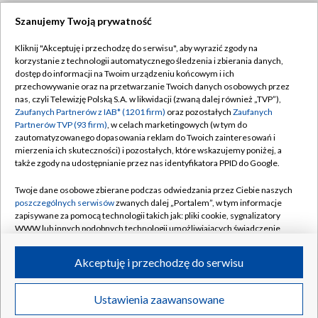
Szanujemy Twoją prywatność
Dołącz do nas:
Kliknij "Akceptuję i przechodzę do serwisu", aby wyrazić zgody na
korzystanie z technologii automatycznego śledzenia i zbierania danych,
TVP
dostęp do informacji na Twoim urządzeniu końcowym i ich
Abonament TVP
przechowywanie oraz na przetwarzanie Twoich danych osobowych przez
Regulamin TVP
nas, czyli Telewizję Polską S.A. w likwidacji (zwaną dalej również „TVP”),
Emisja w TVP
Zaufanych Partnerów z IAB* (1201 firm)
oraz pozostałych
Zaufanych
Polityka prywatności
Partnerów TVP (93 firm)
, w celach marketingowych (w tym do
Centrum informacji TVP
Moje zgody
zautomatyzowanego dopasowania reklam do Twoich zainteresowań i
mierzenia ich skuteczności) i pozostałych, które wskazujemy poniżej, a
Naziemna Telewizja Cyfrowa
Pomoc
także zgody na udostępnianie przez nas identyfikatora PPID do Google.
Sklep TVP
Biuro reklamy
Twoje dane osobowe zbierane podczas odwiedzania przez Ciebie naszych
Rada Programowa
poszczególnych serwisów
zwanych dalej „Portalem”, w tym informacje
Kontakt
zapisywane za pomocą technologii takich jak: pliki cookie, sygnalizatory
System NOS
WWW lub innych podobnych technologii umożliwiających świadczenie
dopasowanych i bezpiecznych usług, personalizację treści oraz reklam,
Informacje o nadawcy
Kanały
udostępnianie funkcji mediów społecznościowych oraz analizowanie
Akceptuję i przechodzę do serwisu
ruchu w Internecie.
Program dla prasy
©2026 Telewizja Polska S.A. w likwidacji
Biuro Reklamy
Twoje dane osobowe zbierane podczas odwiedzania przez Ciebie
Ustawienia zaawansowane
poszczególnych serwisów
na Portalu, takie jak adresy IP, identyfikatory
Ogłoszenie przetargowe