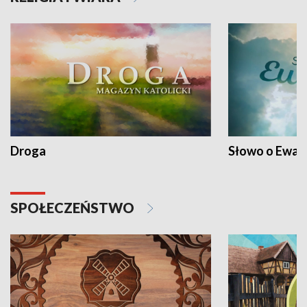
Droga
Słowo o Ewang
SPOŁECZEŃSTWO