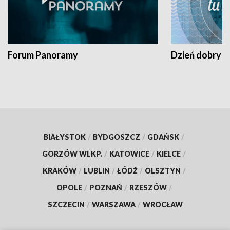
Forum Panoramy
Dzień dobry t
BIAŁYSTOK
/
BYDGOSZCZ
/
GDAŃSK
/
GORZÓW WLKP.
/
KATOWICE
/
KIELCE
/
KRAKÓW
/
LUBLIN
/
ŁÓDŹ
/
OLSZTYN
/
OPOLE
/
POZNAŃ
/
RZESZÓW
/
SZCZECIN
/
WARSZAWA
/
WROCŁAW