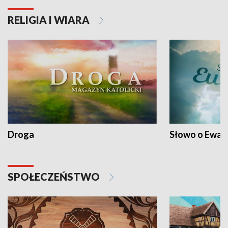
RELIGIA I WIARA
Droga
Słowo o Ewang
SPOŁECZEŃSTWO