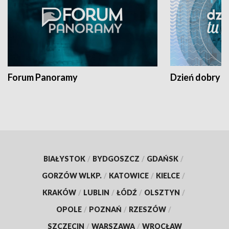
Forum Panoramy
Dzień dobry t
BIAŁYSTOK
/
BYDGOSZCZ
/
GDAŃSK
/
GORZÓW WLKP.
/
KATOWICE
/
KIELCE
/
KRAKÓW
/
LUBLIN
/
ŁÓDŹ
/
OLSZTYN
/
OPOLE
/
POZNAŃ
/
RZESZÓW
/
SZCZECIN
/
WARSZAWA
/
WROCŁAW