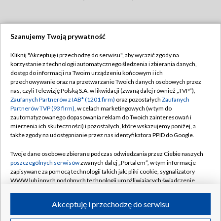
Szanujemy Twoją prywatność
Dołącz do nas:
Kliknij "Akceptuję i przechodzę do serwisu", aby wyrazić zgody na
korzystanie z technologii automatycznego śledzenia i zbierania danych,
TVP
dostęp do informacji na Twoim urządzeniu końcowym i ich
Abonament TVP
przechowywanie oraz na przetwarzanie Twoich danych osobowych przez
Regulamin TVP
nas, czyli Telewizję Polską S.A. w likwidacji (zwaną dalej również „TVP”),
Emisja w TVP
Zaufanych Partnerów z IAB* (1201 firm)
oraz pozostałych
Zaufanych
Polityka prywatności
Partnerów TVP (93 firm)
, w celach marketingowych (w tym do
Centrum informacji TVP
Moje zgody
zautomatyzowanego dopasowania reklam do Twoich zainteresowań i
mierzenia ich skuteczności) i pozostałych, które wskazujemy poniżej, a
Naziemna Telewizja Cyfrowa
Pomoc
także zgody na udostępnianie przez nas identyfikatora PPID do Google.
Sklep TVP
Biuro reklamy
Twoje dane osobowe zbierane podczas odwiedzania przez Ciebie naszych
Rada Programowa
poszczególnych serwisów
zwanych dalej „Portalem”, w tym informacje
Kontakt
zapisywane za pomocą technologii takich jak: pliki cookie, sygnalizatory
System NOS
WWW lub innych podobnych technologii umożliwiających świadczenie
dopasowanych i bezpiecznych usług, personalizację treści oraz reklam,
Informacje o nadawcy
Kanały
udostępnianie funkcji mediów społecznościowych oraz analizowanie
Akceptuję i przechodzę do serwisu
ruchu w Internecie.
Program dla prasy
©2026 Telewizja Polska S.A. w likwidacji