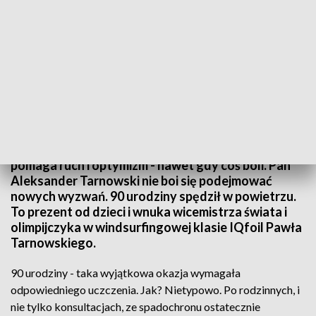
90. urodziny w powietrzu
Jaka jest recepta na długie życie? Na pewno
pomaga ruch i optymizm - nawet gdy coś boli. Pan
Aleksander Tarnowski nie boi się podejmować
nowych wyzwań. 90 urodziny spędził w powietrzu.
To prezent od dzieci i wnuka wicemistrza świata i
olimpijczyka w windsurfingowej klasie IQfoil Pawła
Tarnowskiego.
90 urodziny - taka wyjątkowa okazja wymagała
odpowiedniego uczczenia. Jak? Nietypowo. Po rodzinnych, i
nie tylko konsultacjach, ze spadochronu ostatecznie