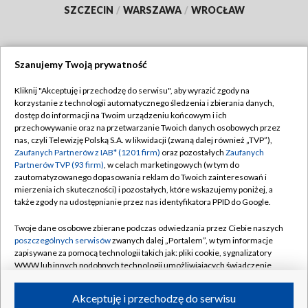
SZCZECIN
/
WARSZAWA
/
WROCŁAW
Szanujemy Twoją prywatność
Dołącz do nas:
Kliknij "Akceptuję i przechodzę do serwisu", aby wyrazić zgody na
korzystanie z technologii automatycznego śledzenia i zbierania danych,
TVP
dostęp do informacji na Twoim urządzeniu końcowym i ich
Abonament TVP
przechowywanie oraz na przetwarzanie Twoich danych osobowych przez
Regulamin TVP
nas, czyli Telewizję Polską S.A. w likwidacji (zwaną dalej również „TVP”),
Emisja w TVP
Polityka prywatności
Zaufanych Partnerów z IAB* (1201 firm)
oraz pozostałych
Zaufanych
Partnerów TVP (93 firm)
, w celach marketingowych (w tym do
Centrum informacji TVP
Moje zgody
zautomatyzowanego dopasowania reklam do Twoich zainteresowań i
mierzenia ich skuteczności) i pozostałych, które wskazujemy poniżej, a
Naziemna Telewizja Cyfrowa
Pomoc
także zgody na udostępnianie przez nas identyfikatora PPID do Google.
Sklep TVP
Biuro reklamy
Twoje dane osobowe zbierane podczas odwiedzania przez Ciebie naszych
Rada Programowa
Kontakt
poszczególnych serwisów
zwanych dalej „Portalem”, w tym informacje
zapisywane za pomocą technologii takich jak: pliki cookie, sygnalizatory
System NOS
WWW lub innych podobnych technologii umożliwiających świadczenie
dopasowanych i bezpiecznych usług, personalizację treści oraz reklam,
Informacje o nadawcy
Kanały
udostępnianie funkcji mediów społecznościowych oraz analizowanie
Akceptuję i przechodzę do serwisu
ruchu w Internecie.
Program dla prasy