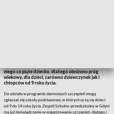
Szkoły przygotowują się do programu szczepień
Nie tylko w przychodniach. Szczepienie przeciwko
HPV również w szkołach. Do tej pory skorzystało z
niego co piąte dziecko, dlatego obniżono próg
wiekowy, dla dzieci, zarówno dziewczynek jak i
chłopców od 9 roku życia.
Do udziału w programie darmowych szczepień mogą
zgłaszać się szkoły podstawowe, w których uczą się dzieci
od 9 do 14 roku życia. Zespół Szkolno-przedszkolny w Gdyni
ma już doświadczenie w organizowaniu szczepień, dlatego i