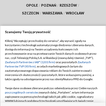
OPOLE
/
POZNAŃ
/
RZESZÓW
/
SZCZECIN
/
WARSZAWA
/
WROCŁAW
Szanujemy Twoją prywatność
Dołącz do nas:
Kliknij "Akceptuję i przechodzę do serwisu", aby wyrazić zgody na
korzystanie z technologii automatycznego śledzenia i zbierania danych,
TVP
dostęp do informacji na Twoim urządzeniu końcowym i ich
Abonament TVP
przechowywanie oraz na przetwarzanie Twoich danych osobowych przez
Regulamin TVP
nas, czyli Telewizję Polską S.A. w likwidacji (zwaną dalej również „TVP”),
Emisja w TVP
Polityka prywatności
Zaufanych Partnerów z IAB* (1201 firm)
oraz pozostałych
Zaufanych
Partnerów TVP (93 firm)
, w celach marketingowych (w tym do
Centrum informacji TVP
Moje zgody
zautomatyzowanego dopasowania reklam do Twoich zainteresowań i
mierzenia ich skuteczności) i pozostałych, które wskazujemy poniżej, a
Naziemna Telewizja Cyfrowa
Pomoc
także zgody na udostępnianie przez nas identyfikatora PPID do Google.
Sklep TVP
Biuro reklamy
Twoje dane osobowe zbierane podczas odwiedzania przez Ciebie naszych
Rada Programowa
Kontakt
poszczególnych serwisów
zwanych dalej „Portalem”, w tym informacje
zapisywane za pomocą technologii takich jak: pliki cookie, sygnalizatory
System NOS
WWW lub innych podobnych technologii umożliwiających świadczenie
dopasowanych i bezpiecznych usług, personalizację treści oraz reklam,