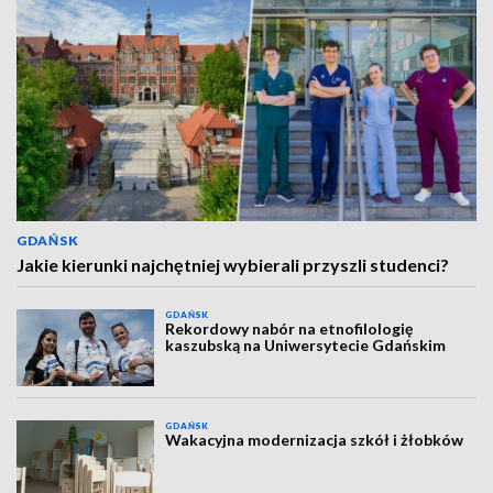
GDAŃSK
Jakie kierunki najchętniej wybierali przyszli studenci?
GDAŃSK
Rekordowy nabór na etnofilologię
kaszubską na Uniwersytecie Gdańskim
GDAŃSK
Wakacyjna modernizacja szkół i żłobków