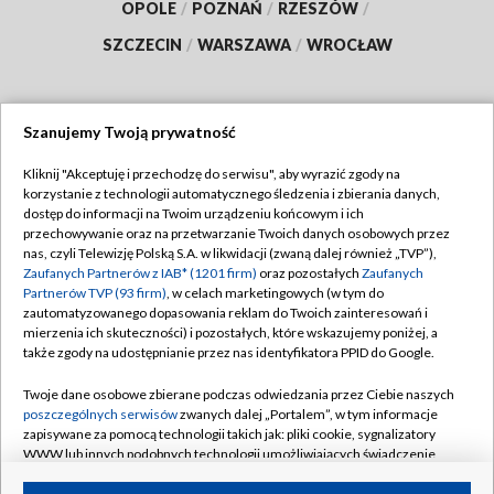
OPOLE
/
POZNAŃ
/
RZESZÓW
/
SZCZECIN
/
WARSZAWA
/
WROCŁAW
Szanujemy Twoją prywatność
Dołącz do nas:
Kliknij "Akceptuję i przechodzę do serwisu", aby wyrazić zgody na
korzystanie z technologii automatycznego śledzenia i zbierania danych,
TVP
dostęp do informacji na Twoim urządzeniu końcowym i ich
Abonament TVP
przechowywanie oraz na przetwarzanie Twoich danych osobowych przez
Regulamin TVP
nas, czyli Telewizję Polską S.A. w likwidacji (zwaną dalej również „TVP”),
Emisja w TVP
Polityka prywatności
Zaufanych Partnerów z IAB* (1201 firm)
oraz pozostałych
Zaufanych
Partnerów TVP (93 firm)
, w celach marketingowych (w tym do
Centrum informacji TVP
Moje zgody
zautomatyzowanego dopasowania reklam do Twoich zainteresowań i
mierzenia ich skuteczności) i pozostałych, które wskazujemy poniżej, a
Naziemna Telewizja Cyfrowa
Pomoc
także zgody na udostępnianie przez nas identyfikatora PPID do Google.
Sklep TVP
Biuro reklamy
Twoje dane osobowe zbierane podczas odwiedzania przez Ciebie naszych
Rada Programowa
Kontakt
poszczególnych serwisów
zwanych dalej „Portalem”, w tym informacje
zapisywane za pomocą technologii takich jak: pliki cookie, sygnalizatory
System NOS
WWW lub innych podobnych technologii umożliwiających świadczenie
dopasowanych i bezpiecznych usług, personalizację treści oraz reklam,
Informacje o nadawcy
Kanały
udostępnianie funkcji mediów społecznościowych oraz analizowanie