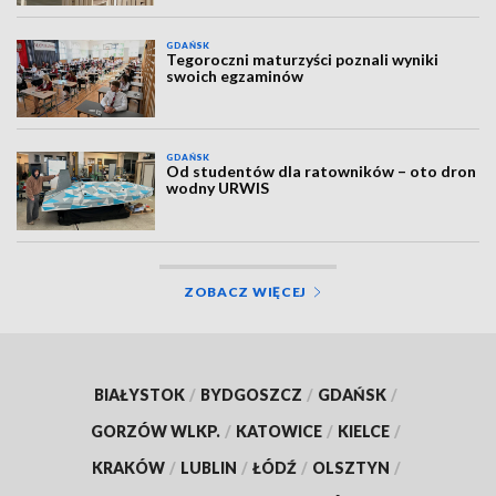
GDAŃSK
Tegoroczni maturzyści poznali wyniki
swoich egzaminów
GDAŃSK
Od studentów dla ratowników – oto dron
wodny URWIS
ZOBACZ WIĘCEJ
BIAŁYSTOK
/
BYDGOSZCZ
/
GDAŃSK
/
GORZÓW WLKP.
/
KATOWICE
/
KIELCE
/
KRAKÓW
/
LUBLIN
/
ŁÓDŹ
/
OLSZTYN
/