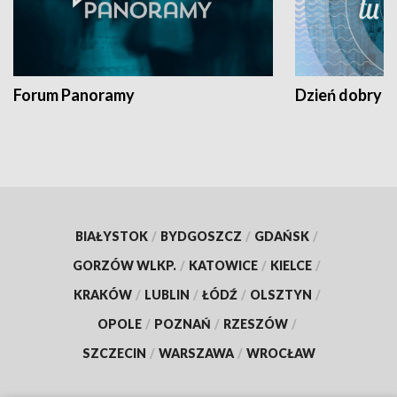
Forum Panoramy
Dzień dobry t
BIAŁYSTOK
/
BYDGOSZCZ
/
GDAŃSK
/
GORZÓW WLKP.
/
KATOWICE
/
KIELCE
/
KRAKÓW
/
LUBLIN
/
ŁÓDŹ
/
OLSZTYN
/
OPOLE
/
POZNAŃ
/
RZESZÓW
/
SZCZECIN
/
WARSZAWA
/
WROCŁAW