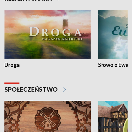
Droga
Słowo o Ewang
SPOŁECZEŃSTWO