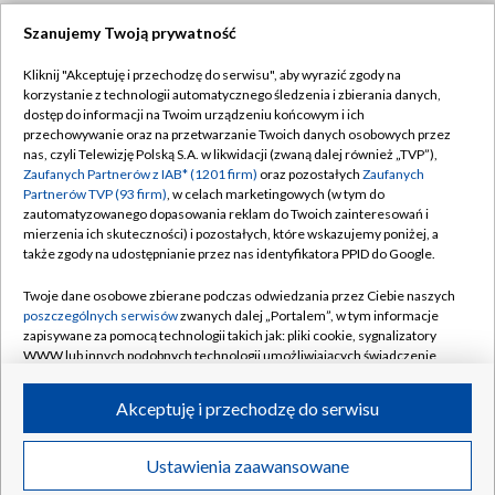
Szanujemy Twoją prywatność
Dołącz do nas:
Kliknij "Akceptuję i przechodzę do serwisu", aby wyrazić zgody na
korzystanie z technologii automatycznego śledzenia i zbierania danych,
TVP
dostęp do informacji na Twoim urządzeniu końcowym i ich
Abonament TVP
przechowywanie oraz na przetwarzanie Twoich danych osobowych przez
Regulamin TVP
nas, czyli Telewizję Polską S.A. w likwidacji (zwaną dalej również „TVP”),
Emisja w TVP
Zaufanych Partnerów z IAB* (1201 firm)
oraz pozostałych
Zaufanych
Polityka prywatności
Partnerów TVP (93 firm)
, w celach marketingowych (w tym do
Centrum informacji TVP
Moje zgody
zautomatyzowanego dopasowania reklam do Twoich zainteresowań i
mierzenia ich skuteczności) i pozostałych, które wskazujemy poniżej, a
Naziemna Telewizja Cyfrowa
Pomoc
także zgody na udostępnianie przez nas identyfikatora PPID do Google.
Sklep TVP
Biuro reklamy
Twoje dane osobowe zbierane podczas odwiedzania przez Ciebie naszych
Rada Programowa
poszczególnych serwisów
zwanych dalej „Portalem”, w tym informacje
Kontakt
zapisywane za pomocą technologii takich jak: pliki cookie, sygnalizatory
System NOS
WWW lub innych podobnych technologii umożliwiających świadczenie
dopasowanych i bezpiecznych usług, personalizację treści oraz reklam,
Informacje o nadawcy
Kanały
udostępnianie funkcji mediów społecznościowych oraz analizowanie
Akceptuję i przechodzę do serwisu
ruchu w Internecie.
Program dla prasy
©2026 Telewizja Polska S.A. w likwidacji
Biuro Reklamy
Twoje dane osobowe zbierane podczas odwiedzania przez Ciebie
Ustawienia zaawansowane
poszczególnych serwisów
na Portalu, takie jak adresy IP, identyfikatory
Ogłoszenie przetargowe