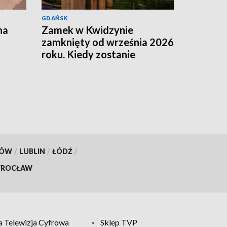
GDAŃSK
na
Zamek w Kwidzynie
zamknięty od września 2026
roku. Kiedy zostanie
ponownie otwarty?
KÓW
/
LUBLIN
/
ŁÓDŹ
/
ROCŁAW
 Telewizja Cyfrowa
Sklep TVP