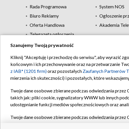
Rada Programowa
System NOS
Biuro Reklamy
Ogłoszenie pr
Oferta Handlowa
Akademia Tele
Telegazeta ogłoszenia
Szanujemy Twoją prywatność
Regulamin TVP
Kliknij "Akceptuję i przechodzę do serwisu", aby wyrazić zg
końcowym i ich przechowywanie oraz na przetwarzanie Twoich
z IAB* (1201 firm)
oraz pozostałych
Zaufanych Partnerów T
mierzenia ich skuteczności) i pozostałych, które wskazujemy
Twoje dane osobowe zbierane podczas odwiedzania przez 
takich jak: pliki cookie, sygnalizatory WWW lub innych pod
udostępnianie funkcji mediów społecznościowych oraz anali
Twoje dane osobowe zbierane podczas odwiedzania przez 
plików cookie, informacje o Twoich wyszukiwaniach w serwi