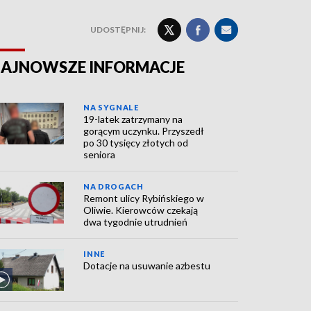
UDOSTĘPNIJ:
AJNOWSZE INFORMACJE
NA SYGNALE
19-latek zatrzymany na
gorącym uczynku. Przyszedł
po 30 tysięcy złotych od
seniora
NA DROGACH
Remont ulicy Rybińskiego w
Oliwie. Kierowców czekają
dwa tygodnie utrudnień
INNE
Dotacje na usuwanie azbestu