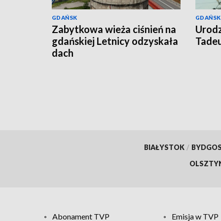
GDAŃSK
GDAŃSK
Zabytkowa wieża ciśnień na
Urodz
gdańskiej Letnicy odzyskała
Tade
dach
BIAŁYSTOK
/
BYDGO
OLSZTY
Abonament TVP
Emisja w TVP