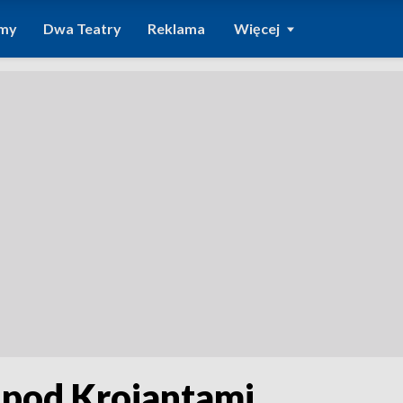
amy
Dwa Teatry
Reklama
Więcej
y pod Krojantami