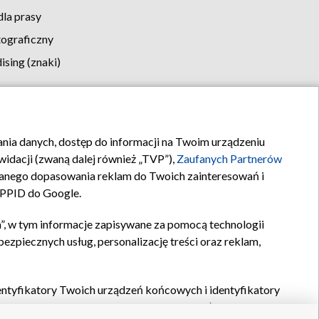
la prasy
tograficzny
sing (znaki)
klamy
Kontakt
rania danych, dostęp do informacji na Twoim urządzeniu
idacji (zwaną dalej również „TVP”),
Zaufanych Partnerów
anego dopasowania reklam do Twoich zainteresowań i
a PPID do Google.
”, w tym informacje zapisywane za pomocą technologii
zpiecznych usług, personalizację treści oraz reklam,
identyfikatory Twoich urządzeń końcowych i identyfikatory
P,
Zaufanych Partnerów z IAB
oraz pozostałych
Zaufanych