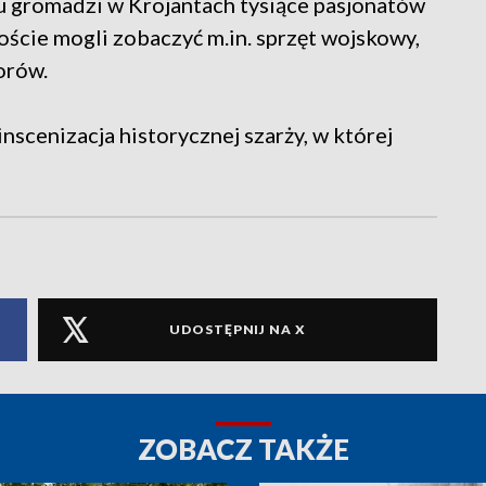
 gromadzi w Krojantach tysiące pasjonatów
oście mogli zobaczyć m.in. sprzęt wojskowy,
orów.
scenizacja historycznej szarży, w której
UDOSTĘPNIJ NA X
ZOBACZ TAKŻE