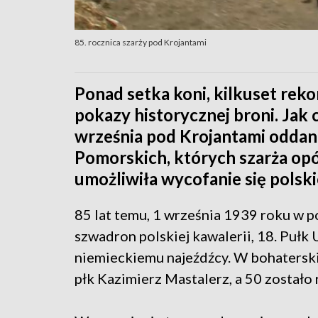
85. rocznica szarży pod Krojantami
Ponad setka koni, kilkuset reko
pokazy historycznej broni. Jak 
września pod Krojantami oddan
Pomorskich, których szarża op
umożliwiła wycofanie się polsk
85 lat temu, 1 września 1939 roku w 
szwadron polskiej kawalerii, 18. Pułk
niemieckiemu najeźdźcy. W bohaterski
płk Kazimierz Mastalerz, a 50 zostało 