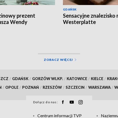
GDAŃSK
inowy prezent
Sensacyjne znalezisko 
usza Wendy
Westerplatte
ZOBACZ WIĘCEJ
SZCZ
/
GDAŃSK
/
GORZÓW WLKP.
/
KATOWICE
/
KIELCE
/
KRA
N
/
OPOLE
/
POZNAŃ
/
RZESZÓW
/
SZCZECIN
/
WARSZAWA
/
W
Dołącz do nas:
Centrum informacji TVP
Naziemna