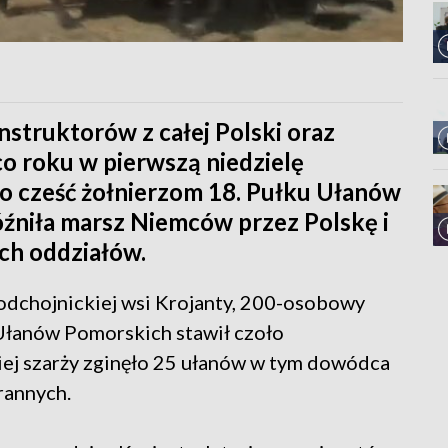
nstruktorów z całej Polski oraz
co roku w pierwszą niedzielę
o cześć żołnierzom 18. Pułku Ułanów
óźniła marsz Niemców przez Polskę i
ich oddziałów.
podchojnickiej wsi Krojanty, 200-osobowy
 Ułanów Pomorskich stawił czoło
ej szarży zginęło 25 ułanów w tym dowódca
rannych.