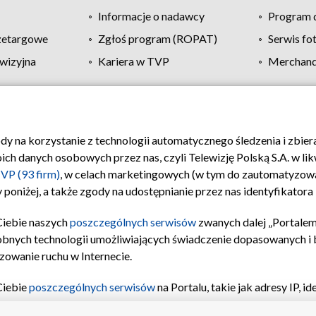
Informacje o nadawcy
Program d
zetargowe
Zgłoś program (ROPAT)
Serwis fo
wizyjna
Kariera w TVP
Merchandi
Polityka prywatności
Moje zgody
Pomoc
Biuro re
ody na korzystanie z technologii automatycznego śledzenia i zbie
 danych osobowych przez nas, czyli Telewizję Polską S.A. w likw
VP (93 firm)
, w celach marketingowych (w tym do zautomatyzow
 poniżej, a także zgody na udostępnianie przez nas identyfikator
Ciebie naszych
poszczególnych serwisów
zwanych dalej „Portalem
obnych technologii umożliwiających świadczenie dopasowanych i be
zowanie ruchu w Internecie.
Ciebie
poszczególnych serwisów
na Portalu, takie jak adresy IP, 
sach Portalu czy historia odwiedzin będą przetwarzane przez TV