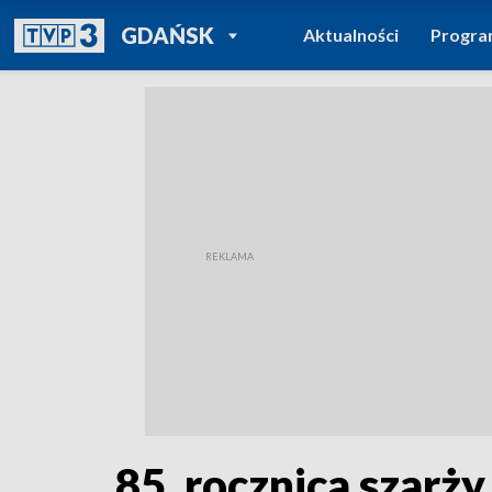
POWRÓT DO
GDAŃSK
Aktualności
Progr
TVP REGIONY
85. rocznica szarż