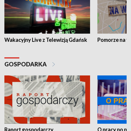
Wakacyjny Live z Telewizją Gdańsk
Pomorze na 
GOSPODARKA
Raport gospodarczy
O pracy po pr