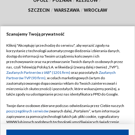
OPOLE
/
POZNAŃ
/
RZESZÓW
/
SZCZECIN
/
WARSZAWA
/
WROCŁAW
Szanujemy Twoją prywatność
Dołącz do nas:
Kliknij "Akceptuję i przechodzę do serwisu", aby wyrazić zgody na
korzystanie z technologii automatycznego śledzenia i zbierania danych,
TVP
dostęp do informacji na Twoim urządzeniu końcowym i ich
Abonament TVP
przechowywanie oraz na przetwarzanie Twoich danych osobowych przez
Regulamin TVP
nas, czyli Telewizję Polską S.A. w likwidacji (zwaną dalej również „TVP”),
Emisja w TVP
Zaufanych Partnerów z IAB* (1201 firm)
oraz pozostałych
Zaufanych
Polityka prywatności
Partnerów TVP (93 firm)
, w celach marketingowych (w tym do
Centrum informacji TVP
Moje zgody
zautomatyzowanego dopasowania reklam do Twoich zainteresowań i
mierzenia ich skuteczności) i pozostałych, które wskazujemy poniżej, a
Naziemna Telewizja Cyfrowa
Pomoc
także zgody na udostępnianie przez nas identyfikatora PPID do Google.
Sklep TVP
Biuro reklamy
Twoje dane osobowe zbierane podczas odwiedzania przez Ciebie naszych
Rada Programowa
poszczególnych serwisów
zwanych dalej „Portalem”, w tym informacje
Kontakt
zapisywane za pomocą technologii takich jak: pliki cookie, sygnalizatory
System NOS
WWW lub innych podobnych technologii umożliwiających świadczenie
dopasowanych i bezpiecznych usług, personalizację treści oraz reklam,
Informacje o nadawcy
Kanały
udostępnianie funkcji mediów społecznościowych oraz analizowanie