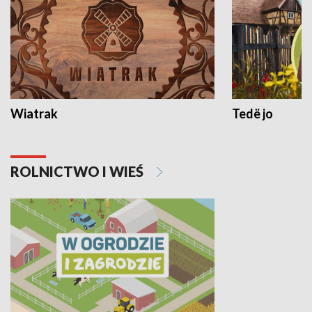
Wiatrak
Tedë jo
ROLNICTWO I WIEŚ