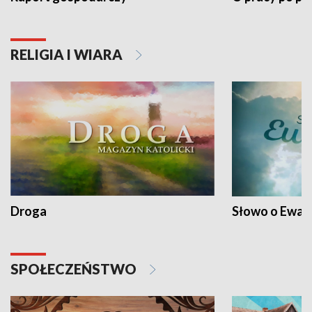
RELIGIA I WIARA
Droga
Słowo o Ewang
SPOŁECZEŃSTWO