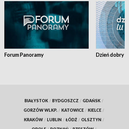
Forum Panoramy
Dzień dobry t
BIAŁYSTOK
/
BYDGOSZCZ
/
GDAŃSK
/
GORZÓW WLKP.
/
KATOWICE
/
KIELCE
/
KRAKÓW
/
LUBLIN
/
ŁÓDŹ
/
OLSZTYN
/