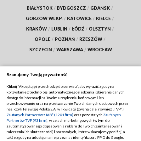
BIAŁYSTOK
/
BYDGOSZCZ
/
GDAŃSK
/
GORZÓW WLKP.
/
KATOWICE
/
KIELCE
/
KRAKÓW
/
LUBLIN
/
ŁÓDŹ
/
OLSZTYN
/
OPOLE
/
POZNAŃ
/
RZESZÓW
/
SZCZECIN
/
WARSZAWA
/
WROCŁAW
Szanujemy Twoją prywatność
Dołącz do nas:
Kliknij "Akceptuję i przechodzę do serwisu", aby wyrazić zgody na
korzystanie z technologii automatycznego śledzenia i zbierania danych,
TVP
dostęp do informacji na Twoim urządzeniu końcowym i ich
Abonament TVP
przechowywanie oraz na przetwarzanie Twoich danych osobowych przez
Regulamin TVP
nas, czyli Telewizję Polską S.A. w likwidacji (zwaną dalej również „TVP”),
Emisja w TVP
Polityka prywatności
Zaufanych Partnerów z IAB* (1201 firm)
oraz pozostałych
Zaufanych
Partnerów TVP (93 firm)
, w celach marketingowych (w tym do
Centrum informacji TVP
Moje zgody
zautomatyzowanego dopasowania reklam do Twoich zainteresowań i
mierzenia ich skuteczności) i pozostałych, które wskazujemy poniżej, a
Naziemna Telewizja Cyfrowa
Pomoc
także zgody na udostępnianie przez nas identyfikatora PPID do Google.