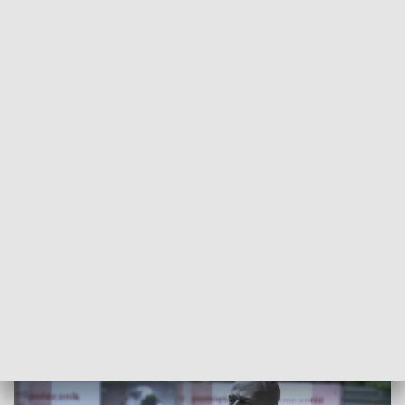
POWRÓT DO
GDAŃSK
TVP REGIONY
Pomnik Lecha Bądkowskiego odsłonięty
w Gdańsku
2024-08-31