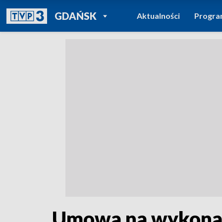
POWRÓT DO
GDAŃSK
Aktualności
Progr
TVP REGIONY
Umowa na wykonani