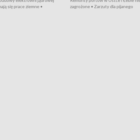
 budowy elektrowni jądrowej
Remonty portów w Ustce i Łebie ni
ają się prace ziemne •
zagrożone • Zarzuty dla pijanego
o umowę na budowę obwodnicy
kierowcy ciągnika • Protest
u Gdańskiego • Za kilka dni
poszkodowanych przez dewelopera
e ORP „Wicher” • 18 milionów
Gdyni • Milion zł dla dzieci z UCK od
a inwestycje w szkołach w Rumi
Cancer Fighters • Efekty wpisu Gdy
owie • Nowy sprzęt
Listę UNESCO • Kaszubscy kuczerz
iczny dla Puckiego Szpitala • Na
witali Tour de Pologne
znów rekordowe upały