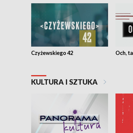
Czyżewskiego 42
Och, ta
KULTURA I SZTUKA