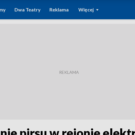
amy
Dwa Teatry
Reklama
Więcej
e pirsu w rejonie elekt