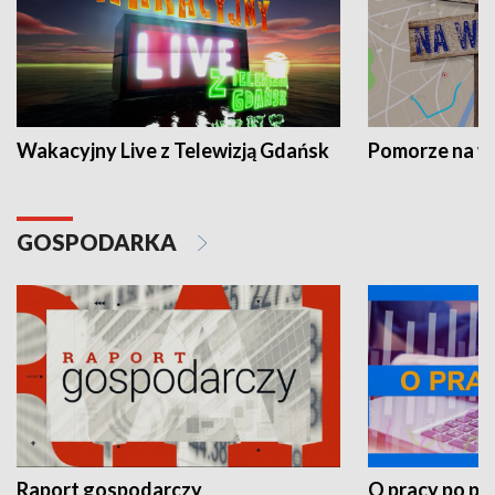
Wakacyjny Live z Telewizją Gdańsk
Pomorze na 
GOSPODARKA
Raport gospodarczy
O pracy po pr