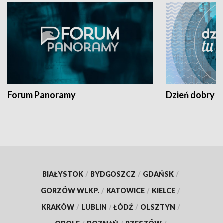
Forum Panoramy
Dzień dobry t
BIAŁYSTOK
/
BYDGOSZCZ
/
GDAŃSK
/
GORZÓW WLKP.
/
KATOWICE
/
KIELCE
/
KRAKÓW
/
LUBLIN
/
ŁÓDŹ
/
OLSZTYN
/