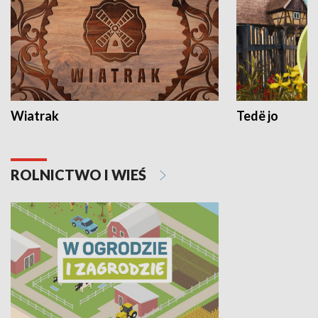
Wiatrak
Tedë jo
ROLNICTWO I WIEŚ