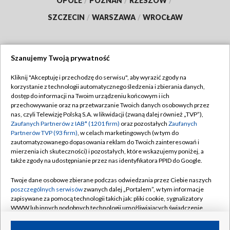
OPOLE
/
POZNAŃ
/
RZESZÓW
/
SZCZECIN
/
WARSZAWA
/
WROCŁAW
Szanujemy Twoją prywatność
Dołącz do nas:
Kliknij "Akceptuję i przechodzę do serwisu", aby wyrazić zgody na
korzystanie z technologii automatycznego śledzenia i zbierania danych,
TVP
dostęp do informacji na Twoim urządzeniu końcowym i ich
Abonament TVP
przechowywanie oraz na przetwarzanie Twoich danych osobowych przez
Regulamin TVP
nas, czyli Telewizję Polską S.A. w likwidacji (zwaną dalej również „TVP”),
Emisja w TVP
Zaufanych Partnerów z IAB* (1201 firm)
oraz pozostałych
Zaufanych
Polityka prywatności
Partnerów TVP (93 firm)
, w celach marketingowych (w tym do
Centrum informacji TVP
Moje zgody
zautomatyzowanego dopasowania reklam do Twoich zainteresowań i
mierzenia ich skuteczności) i pozostałych, które wskazujemy poniżej, a
Naziemna Telewizja Cyfrowa
Pomoc
także zgody na udostępnianie przez nas identyfikatora PPID do Google.
Sklep TVP
Biuro reklamy
Twoje dane osobowe zbierane podczas odwiedzania przez Ciebie naszych
Rada Programowa
poszczególnych serwisów
zwanych dalej „Portalem”, w tym informacje
Kontakt
zapisywane za pomocą technologii takich jak: pliki cookie, sygnalizatory
System NOS
WWW lub innych podobnych technologii umożliwiających świadczenie
dopasowanych i bezpiecznych usług, personalizację treści oraz reklam,
Informacje o nadawcy
Kanały
udostępnianie funkcji mediów społecznościowych oraz analizowanie