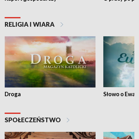
RELIGIA I WIARA
Droga
Słowo o Ewang
SPOŁECZEŃSTWO