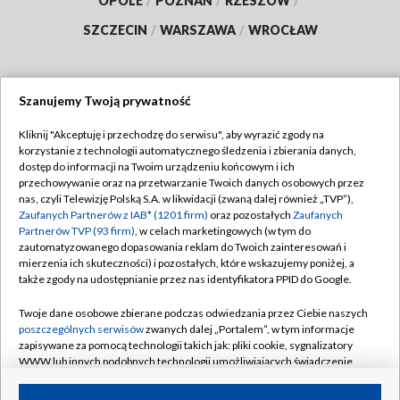
OPOLE
/
POZNAŃ
/
RZESZÓW
/
SZCZECIN
/
WARSZAWA
/
WROCŁAW
Szanujemy Twoją prywatność
Dołącz do nas:
Kliknij "Akceptuję i przechodzę do serwisu", aby wyrazić zgody na
korzystanie z technologii automatycznego śledzenia i zbierania danych,
TVP
dostęp do informacji na Twoim urządzeniu końcowym i ich
Abonament TVP
przechowywanie oraz na przetwarzanie Twoich danych osobowych przez
Regulamin TVP
nas, czyli Telewizję Polską S.A. w likwidacji (zwaną dalej również „TVP”),
Emisja w TVP
Zaufanych Partnerów z IAB* (1201 firm)
oraz pozostałych
Zaufanych
Polityka prywatności
Partnerów TVP (93 firm)
, w celach marketingowych (w tym do
Centrum informacji TVP
Moje zgody
zautomatyzowanego dopasowania reklam do Twoich zainteresowań i
mierzenia ich skuteczności) i pozostałych, które wskazujemy poniżej, a
Naziemna Telewizja Cyfrowa
Pomoc
także zgody na udostępnianie przez nas identyfikatora PPID do Google.
Sklep TVP
Biuro reklamy
Twoje dane osobowe zbierane podczas odwiedzania przez Ciebie naszych
Rada Programowa
poszczególnych serwisów
zwanych dalej „Portalem”, w tym informacje
Kontakt
zapisywane za pomocą technologii takich jak: pliki cookie, sygnalizatory
System NOS
WWW lub innych podobnych technologii umożliwiających świadczenie
dopasowanych i bezpiecznych usług, personalizację treści oraz reklam,
Informacje o nadawcy
Kanały
udostępnianie funkcji mediów społecznościowych oraz analizowanie