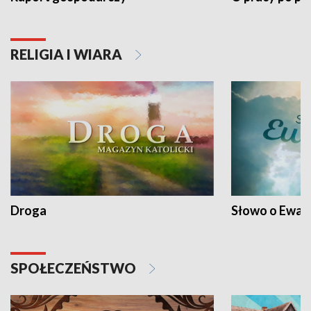
RELIGIA I WIARA
Droga
Słowo o Ewang
SPOŁECZEŃSTWO