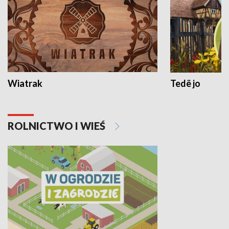
Wiatrak
Tedë jo
ROLNICTWO I WIEŚ