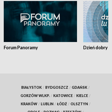
Forum Panoramy
Dzień dobry t
BIAŁYSTOK
/
BYDGOSZCZ
/
GDAŃSK
/
GORZÓW WLKP.
/
KATOWICE
/
KIELCE
/
KRAKÓW
/
LUBLIN
/
ŁÓDŹ
/
OLSZTYN
/