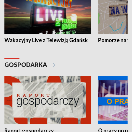
Wakacyjny Live z Telewizją Gdańsk
Pomorze na 
GOSPODARKA
Raport gospodarczy
O pracy po pr