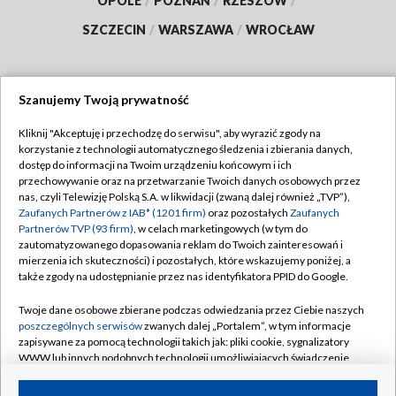
OPOLE
/
POZNAŃ
/
RZESZÓW
/
SZCZECIN
/
WARSZAWA
/
WROCŁAW
Szanujemy Twoją prywatność
Dołącz do nas:
Kliknij "Akceptuję i przechodzę do serwisu", aby wyrazić zgody na
korzystanie z technologii automatycznego śledzenia i zbierania danych,
TVP
dostęp do informacji na Twoim urządzeniu końcowym i ich
Abonament TVP
przechowywanie oraz na przetwarzanie Twoich danych osobowych przez
Regulamin TVP
nas, czyli Telewizję Polską S.A. w likwidacji (zwaną dalej również „TVP”),
Emisja w TVP
Zaufanych Partnerów z IAB* (1201 firm)
oraz pozostałych
Zaufanych
Polityka prywatności
Partnerów TVP (93 firm)
, w celach marketingowych (w tym do
Centrum informacji TVP
Moje zgody
zautomatyzowanego dopasowania reklam do Twoich zainteresowań i
mierzenia ich skuteczności) i pozostałych, które wskazujemy poniżej, a
Naziemna Telewizja Cyfrowa
Pomoc
także zgody na udostępnianie przez nas identyfikatora PPID do Google.
Sklep TVP
Biuro reklamy
Twoje dane osobowe zbierane podczas odwiedzania przez Ciebie naszych
Rada Programowa
poszczególnych serwisów
zwanych dalej „Portalem”, w tym informacje
Kontakt
zapisywane za pomocą technologii takich jak: pliki cookie, sygnalizatory
System NOS
WWW lub innych podobnych technologii umożliwiających świadczenie
dopasowanych i bezpiecznych usług, personalizację treści oraz reklam,
Informacje o nadawcy
Kanały
udostępnianie funkcji mediów społecznościowych oraz analizowanie