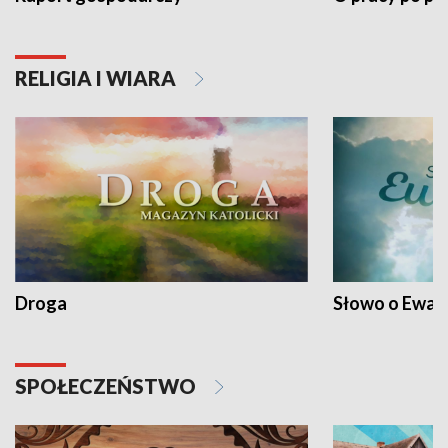
RELIGIA I WIARA
Droga
Słowo o Ewang
SPOŁECZEŃSTWO