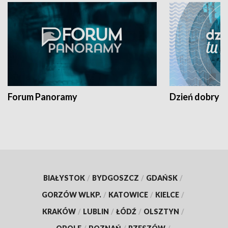
Forum Panoramy
Dzień dobry t
BIAŁYSTOK
/
BYDGOSZCZ
/
GDAŃSK
/
GORZÓW WLKP.
/
KATOWICE
/
KIELCE
/
KRAKÓW
/
LUBLIN
/
ŁÓDŹ
/
OLSZTYN
/