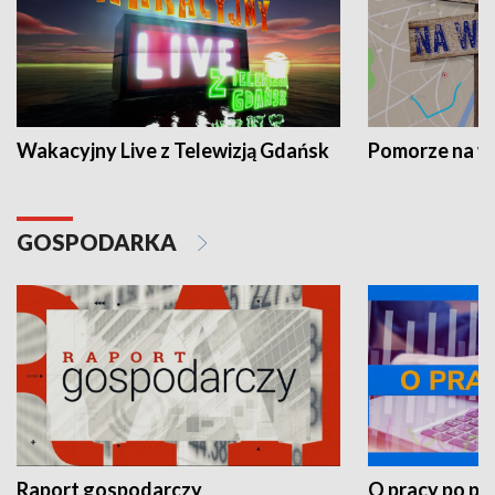
Wakacyjny Live z Telewizją Gdańsk
Pomorze na 
GOSPODARKA
Raport gospodarczy
O pracy po pr