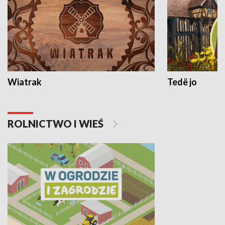
Wiatrak
Tedë jo
ROLNICTWO I WIEŚ