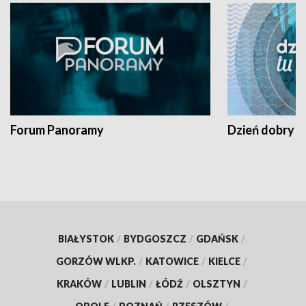
Forum Panoramy
Dzień dobry t
BIAŁYSTOK
/
BYDGOSZCZ
/
GDAŃSK
/
GORZÓW WLKP.
/
KATOWICE
/
KIELCE
/
KRAKÓW
/
LUBLIN
/
ŁÓDŹ
/
OLSZTYN
/