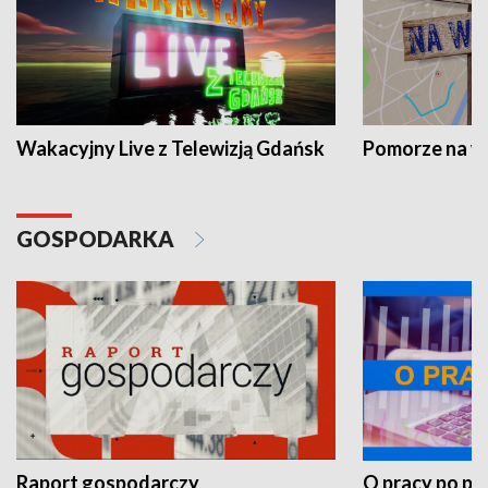
Wakacyjny Live z Telewizją Gdańsk
Pomorze na 
GOSPODARKA
Raport gospodarczy
O pracy po pr