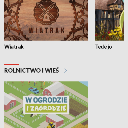
Wiatrak
Tedë jo
ROLNICTWO I WIEŚ