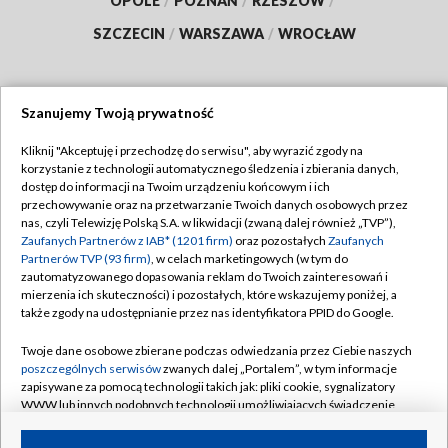
OPOLE
/
POZNAŃ
/
RZESZÓW
/
SZCZECIN
/
WARSZAWA
/
WROCŁAW
Szanujemy Twoją prywatność
Dołącz do nas:
Kliknij "Akceptuję i przechodzę do serwisu", aby wyrazić zgody na
korzystanie z technologii automatycznego śledzenia i zbierania danych,
TVP
dostęp do informacji na Twoim urządzeniu końcowym i ich
Abonament TVP
przechowywanie oraz na przetwarzanie Twoich danych osobowych przez
Regulamin TVP
nas, czyli Telewizję Polską S.A. w likwidacji (zwaną dalej również „TVP”),
Emisja w TVP
Zaufanych Partnerów z IAB* (1201 firm)
oraz pozostałych
Zaufanych
Polityka prywatności
Partnerów TVP (93 firm)
, w celach marketingowych (w tym do
Centrum informacji TVP
Moje zgody
zautomatyzowanego dopasowania reklam do Twoich zainteresowań i
mierzenia ich skuteczności) i pozostałych, które wskazujemy poniżej, a
Naziemna Telewizja Cyfrowa
Pomoc
także zgody na udostępnianie przez nas identyfikatora PPID do Google.
Sklep TVP
Biuro reklamy
Twoje dane osobowe zbierane podczas odwiedzania przez Ciebie naszych
Rada Programowa
poszczególnych serwisów
zwanych dalej „Portalem”, w tym informacje
Kontakt
zapisywane za pomocą technologii takich jak: pliki cookie, sygnalizatory
System NOS
WWW lub innych podobnych technologii umożliwiających świadczenie
dopasowanych i bezpiecznych usług, personalizację treści oraz reklam,
Informacje o nadawcy
Kanały
udostępnianie funkcji mediów społecznościowych oraz analizowanie