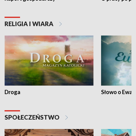
RELIGIA I WIARA
Droga
Słowo o Ewang
SPOŁECZEŃSTWO