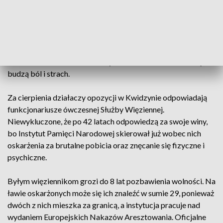
„Kwidzyńska krwawa sobota” - takim mianem nazwano
wydarzenia sprzed 42 lat, kiedy w ośrodku odosobnienia w
Kidzynie skatowano ponad stu internowanych. Ofiarami byli
działacze opozycji demokratycznej, którzy zamknięci w
zakładzie karnym domagali się możliwości spotkania ze swoi
mi rodzinami. U wielu z nich wydarzenia z 1982 roku wciąż
budzą ból i strach.
Za cierpienia działaczy opozycji w Kwidzynie odpowiadają
funkcjonariusze ówczesnej Służby Więziennej.
Niewykluczone, że po 42 latach odpowiedzą za swoje winy,
bo Instytut Pamięci Narodowej skierował już wobec nich
oskarżenia za brutalne pobicia oraz znęcanie się fizyczne i
psychiczne.
Byłym więziennikom grozi do 8 lat pozbawienia wolności. Na
ławie oskarżonych może się ich znaleźć w sumie 29, ponieważ
dwóch z nich mieszka za granicą, a instytucja pracuje nad
wydaniem Europejskich Nakazów Aresztowania. Oficjalne