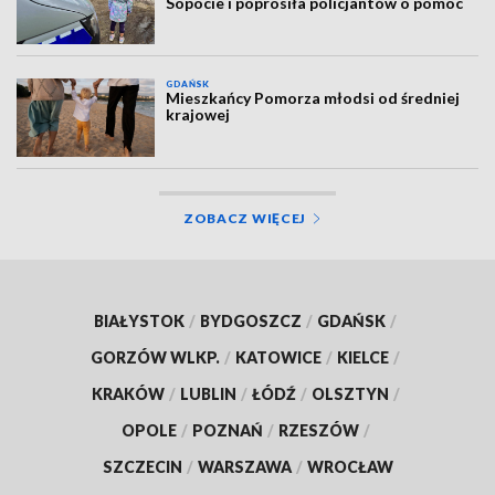
Sopocie i poprosiła policjantów o pomoc
GDAŃSK
Mieszkańcy Pomorza młodsi od średniej
krajowej
ZOBACZ WIĘCEJ
BIAŁYSTOK
/
BYDGOSZCZ
/
GDAŃSK
/
GORZÓW WLKP.
/
KATOWICE
/
KIELCE
/
KRAKÓW
/
LUBLIN
/
ŁÓDŹ
/
OLSZTYN
/
OPOLE
/
POZNAŃ
/
RZESZÓW
/
SZCZECIN
/
WARSZAWA
/
WROCŁAW