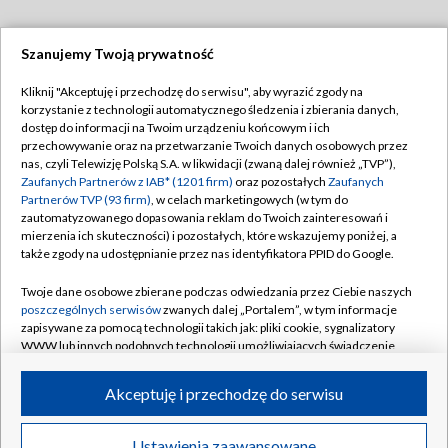
Szanujemy Twoją prywatność
Dołącz do nas:
Kliknij "Akceptuję i przechodzę do serwisu", aby wyrazić zgody na
korzystanie z technologii automatycznego śledzenia i zbierania danych,
TVP
dostęp do informacji na Twoim urządzeniu końcowym i ich
Abonament TVP
przechowywanie oraz na przetwarzanie Twoich danych osobowych przez
Regulamin TVP
nas, czyli Telewizję Polską S.A. w likwidacji (zwaną dalej również „TVP”),
Emisja w TVP
Polityka prywatności
Zaufanych Partnerów z IAB* (1201 firm)
oraz pozostałych
Zaufanych
Partnerów TVP (93 firm)
, w celach marketingowych (w tym do
Centrum informacji TVP
Moje zgody
zautomatyzowanego dopasowania reklam do Twoich zainteresowań i
mierzenia ich skuteczności) i pozostałych, które wskazujemy poniżej, a
Naziemna Telewizja Cyfrowa
Pomoc
także zgody na udostępnianie przez nas identyfikatora PPID do Google.
Sklep TVP
Biuro reklamy
Twoje dane osobowe zbierane podczas odwiedzania przez Ciebie naszych
Rada Programowa
Kontakt
poszczególnych serwisów
zwanych dalej „Portalem”, w tym informacje
zapisywane za pomocą technologii takich jak: pliki cookie, sygnalizatory
System NOS
WWW lub innych podobnych technologii umożliwiających świadczenie
dopasowanych i bezpiecznych usług, personalizację treści oraz reklam,
Informacje o nadawcy
Kanały
udostępnianie funkcji mediów społecznościowych oraz analizowanie
Akceptuję i przechodzę do serwisu
ruchu w Internecie.
Program dla prasy
©2026 Telewizja Polska S.A. w likwidacji
Biuro Reklamy
Twoje dane osobowe zbierane podczas odwiedzania przez Ciebie
Ustawienia zaawansowane