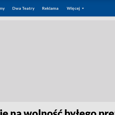
amy
Dwa Teatry
Reklama
Więcej
cie na wolność byłego pre