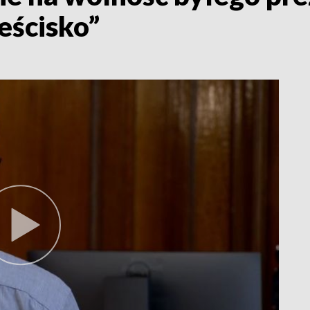
eścisko”