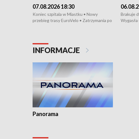
07.08.2026 18:30
06.08.2
Koniec szpitala w Miastku • Nowy
Brakuje 
przebieg trasy EuroVelo • Zatrzymania po
Wygasła 
bójce w Kościerzynie • Mieszkańcy
Miastku 
protestują przeciwko budowie trasy
Przeładu
tramwajowej • Kolejne konwoje
wiatrowej
humanitarne z Trójmiasta na Ukrainę •
Niebezpie
INFORMACJE
Święto Kociewia na Jarmarku św.
Dziewięć 
Dominika • Gdynia z lat 30. w
fotoplastikonie
Panorama