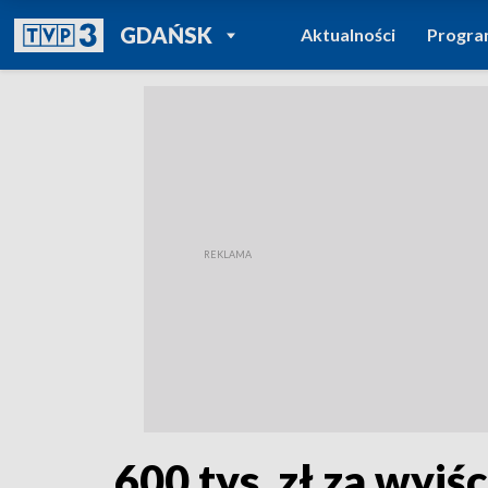
POWRÓT DO
GDAŃSK
Aktualności
Progr
TVP REGIONY
600 tys. zł za wyjś