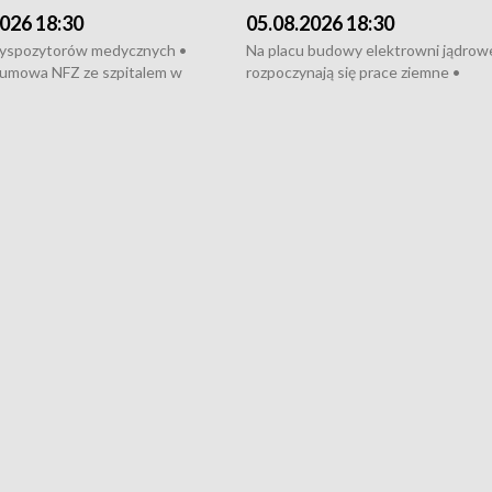
026 18:30
05.08.2026 18:30
dyspozytorów medycznych •
Na placu budowy elektrowni jądrow
umowa NFZ ze szpitalem w
rozpoczynają się prace ziemne •
• Otwarto Morski Terminal
Podpisano umowę na budowę obwo
nkowy • Budowa morskiej farmy
Starogardu Gdańskiego • Za kilka dn
 • Korki na gdańskich Stogach •
wodowanie ORP „Wicher” • 18 mili
czne zachowania na torach •
złotych na inwestycje w szkołach w
nowych „trajtków” dla Gdyni
i Wejherowie • Nowy sprzęt
kardiologiczny dla Puckiego Szpitala
Pomorzu znów rekordowe upały