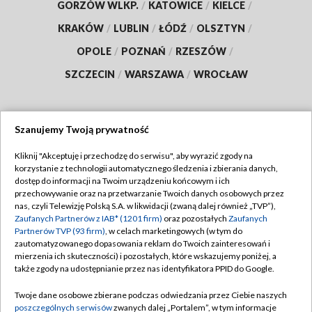
GORZÓW WLKP.
/
KATOWICE
/
KIELCE
/
KRAKÓW
/
LUBLIN
/
ŁÓDŹ
/
OLSZTYN
/
OPOLE
/
POZNAŃ
/
RZESZÓW
/
SZCZECIN
/
WARSZAWA
/
WROCŁAW
Szanujemy Twoją prywatność
Dołącz do nas:
Kliknij "Akceptuję i przechodzę do serwisu", aby wyrazić zgody na
korzystanie z technologii automatycznego śledzenia i zbierania danych,
TVP
dostęp do informacji na Twoim urządzeniu końcowym i ich
Abonament TVP
przechowywanie oraz na przetwarzanie Twoich danych osobowych przez
Regulamin TVP
nas, czyli Telewizję Polską S.A. w likwidacji (zwaną dalej również „TVP”),
Emisja w TVP
Polityka prywatności
Zaufanych Partnerów z IAB* (1201 firm)
oraz pozostałych
Zaufanych
Partnerów TVP (93 firm)
, w celach marketingowych (w tym do
Centrum informacji TVP
Moje zgody
zautomatyzowanego dopasowania reklam do Twoich zainteresowań i
mierzenia ich skuteczności) i pozostałych, które wskazujemy poniżej, a
Naziemna Telewizja Cyfrowa
Pomoc
także zgody na udostępnianie przez nas identyfikatora PPID do Google.
Sklep TVP
Biuro reklamy
Twoje dane osobowe zbierane podczas odwiedzania przez Ciebie naszych
Rada Programowa
Kontakt
poszczególnych serwisów
zwanych dalej „Portalem”, w tym informacje