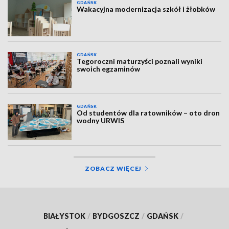
GDAŃSK
Wakacyjna modernizacja szkół i żłobków
GDAŃSK
Tegoroczni maturzyści poznali wyniki
swoich egzaminów
GDAŃSK
Od studentów dla ratowników – oto dron
wodny URWIS
ZOBACZ WIĘCEJ
BIAŁYSTOK
/
BYDGOSZCZ
/
GDAŃSK
/