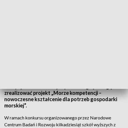
Prawie 5 mln złotych dofinansowania dla Uniwersytetu Morskiego w Gdyni
Uniwersytet Morski w Gdyni otrzyma prawie 5 mln
złotych dofinansowania na rozwój oferty
edukacyjnej. Środki z programu Fundusze
Europejskie dla Rozwoju Społecznego pomogą
zrealizować projekt „Morze kompetencji –
nowoczesne kształcenie dla potrzeb gospodarki
morskiej”.
W ramach konkursu organizowanego przez Narodowe
Centrum Badań i Rozwoju kilkadziesiąt szkół wyższych z