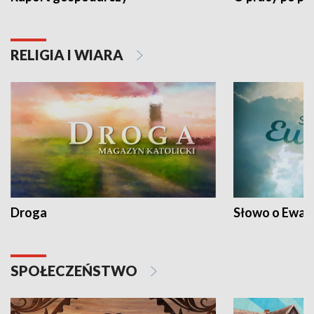
RELIGIA I WIARA
Droga
Słowo o Ewang
SPOŁECZEŃSTWO