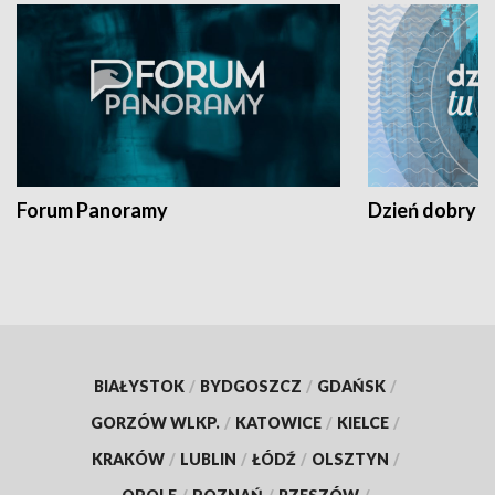
Forum Panoramy
Dzień dobry t
BIAŁYSTOK
/
BYDGOSZCZ
/
GDAŃSK
/
GORZÓW WLKP.
/
KATOWICE
/
KIELCE
/
KRAKÓW
/
LUBLIN
/
ŁÓDŹ
/
OLSZTYN
/