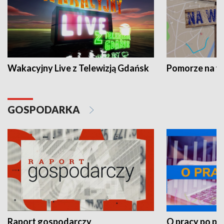
Wakacyjny Live z Telewizją Gdańsk
Pomorze na 
GOSPODARKA
Raport gospodarczy
O pracy po pr