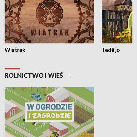
Wiatrak
Tedë jo
ROLNICTWO I WIEŚ