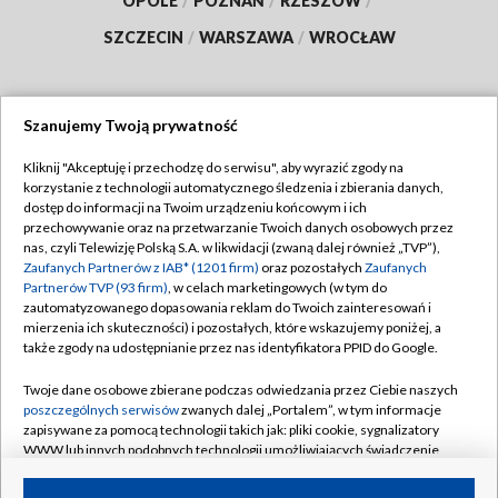
OPOLE
/
POZNAŃ
/
RZESZÓW
/
SZCZECIN
/
WARSZAWA
/
WROCŁAW
Szanujemy Twoją prywatność
Dołącz do nas:
Kliknij "Akceptuję i przechodzę do serwisu", aby wyrazić zgody na
korzystanie z technologii automatycznego śledzenia i zbierania danych,
TVP
dostęp do informacji na Twoim urządzeniu końcowym i ich
Abonament TVP
przechowywanie oraz na przetwarzanie Twoich danych osobowych przez
Regulamin TVP
nas, czyli Telewizję Polską S.A. w likwidacji (zwaną dalej również „TVP”),
Emisja w TVP
Zaufanych Partnerów z IAB* (1201 firm)
oraz pozostałych
Zaufanych
Polityka prywatności
Partnerów TVP (93 firm)
, w celach marketingowych (w tym do
Centrum informacji TVP
Moje zgody
zautomatyzowanego dopasowania reklam do Twoich zainteresowań i
mierzenia ich skuteczności) i pozostałych, które wskazujemy poniżej, a
Naziemna Telewizja Cyfrowa
Pomoc
także zgody na udostępnianie przez nas identyfikatora PPID do Google.
Sklep TVP
Biuro reklamy
Twoje dane osobowe zbierane podczas odwiedzania przez Ciebie naszych
Rada Programowa
poszczególnych serwisów
zwanych dalej „Portalem”, w tym informacje
Kontakt
zapisywane za pomocą technologii takich jak: pliki cookie, sygnalizatory
System NOS
WWW lub innych podobnych technologii umożliwiających świadczenie
dopasowanych i bezpiecznych usług, personalizację treści oraz reklam,
Informacje o nadawcy
Kanały
udostępnianie funkcji mediów społecznościowych oraz analizowanie