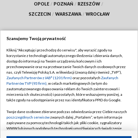
OPOLE
/
POZNAŃ
/
RZESZÓW
/
SZCZECIN
/
WARSZAWA
/
WROCŁAW
Szanujemy Twoją prywatność
Dołącz do nas:
Kliknij "Akceptuję i przechodzę do serwisu", aby wyrazić zgody na
korzystanie z technologii automatycznego śledzenia i zbierania danych,
TVP
dostęp do informacji na Twoim urządzeniu końcowym i ich
Abonament TVP
przechowywanie oraz na przetwarzanie Twoich danych osobowych przez
Regulamin TVP
nas, czyli Telewizję Polską S.A. w likwidacji (zwaną dalej również „TVP”),
Emisja w TVP
Zaufanych Partnerów z IAB* (1201 firm)
oraz pozostałych
Zaufanych
Polityka prywatności
Partnerów TVP (93 firm)
, w celach marketingowych (w tym do
Centrum informacji TVP
Moje zgody
zautomatyzowanego dopasowania reklam do Twoich zainteresowań i
mierzenia ich skuteczności) i pozostałych, które wskazujemy poniżej, a
Naziemna Telewizja Cyfrowa
Pomoc
także zgody na udostępnianie przez nas identyfikatora PPID do Google.
Sklep TVP
Biuro reklamy
Twoje dane osobowe zbierane podczas odwiedzania przez Ciebie naszych
Rada Programowa
poszczególnych serwisów
zwanych dalej „Portalem”, w tym informacje
Kontakt
zapisywane za pomocą technologii takich jak: pliki cookie, sygnalizatory
System NOS
WWW lub innych podobnych technologii umożliwiających świadczenie
dopasowanych i bezpiecznych usług, personalizację treści oraz reklam,
Informacje o nadawcy
Kanały