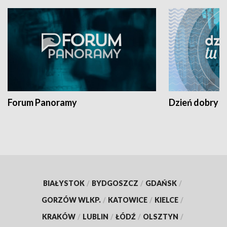
Forum Panoramy
Dzień dobry t
BIAŁYSTOK
/
BYDGOSZCZ
/
GDAŃSK
/
GORZÓW WLKP.
/
KATOWICE
/
KIELCE
/
KRAKÓW
/
LUBLIN
/
ŁÓDŹ
/
OLSZTYN
/