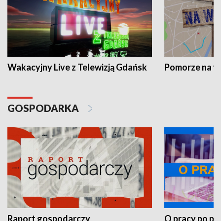
Wakacyjny Live z Telewizją Gdańsk
Pomorze na 
GOSPODARKA
Raport gospodarczy
O pracy po pr