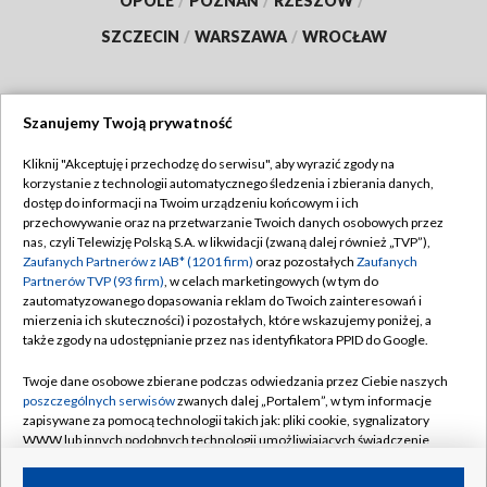
OPOLE
/
POZNAŃ
/
RZESZÓW
/
SZCZECIN
/
WARSZAWA
/
WROCŁAW
Szanujemy Twoją prywatność
Dołącz do nas:
Kliknij "Akceptuję i przechodzę do serwisu", aby wyrazić zgody na
korzystanie z technologii automatycznego śledzenia i zbierania danych,
TVP
dostęp do informacji na Twoim urządzeniu końcowym i ich
Abonament TVP
przechowywanie oraz na przetwarzanie Twoich danych osobowych przez
Regulamin TVP
nas, czyli Telewizję Polską S.A. w likwidacji (zwaną dalej również „TVP”),
Emisja w TVP
Zaufanych Partnerów z IAB* (1201 firm)
oraz pozostałych
Zaufanych
Polityka prywatności
Partnerów TVP (93 firm)
, w celach marketingowych (w tym do
Centrum informacji TVP
Moje zgody
zautomatyzowanego dopasowania reklam do Twoich zainteresowań i
mierzenia ich skuteczności) i pozostałych, które wskazujemy poniżej, a
Naziemna Telewizja Cyfrowa
Pomoc
także zgody na udostępnianie przez nas identyfikatora PPID do Google.
Sklep TVP
Biuro reklamy
Twoje dane osobowe zbierane podczas odwiedzania przez Ciebie naszych
Rada Programowa
poszczególnych serwisów
zwanych dalej „Portalem”, w tym informacje
Kontakt
zapisywane za pomocą technologii takich jak: pliki cookie, sygnalizatory
System NOS
WWW lub innych podobnych technologii umożliwiających świadczenie
dopasowanych i bezpiecznych usług, personalizację treści oraz reklam,
Informacje o nadawcy
Kanały
udostępnianie funkcji mediów społecznościowych oraz analizowanie