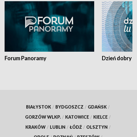
Forum Panoramy
Dzień dobry t
BIAŁYSTOK
/
BYDGOSZCZ
/
GDAŃSK
/
GORZÓW WLKP.
/
KATOWICE
/
KIELCE
/
KRAKÓW
/
LUBLIN
/
ŁÓDŹ
/
OLSZTYN
/