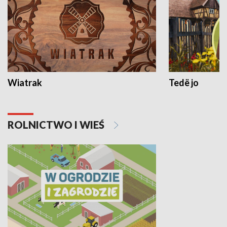
Wiatrak
Tedë jo
ROLNICTWO I WIEŚ