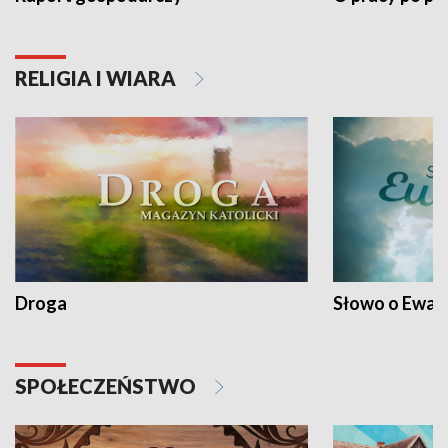
RELIGIA I WIARA
Droga
Słowo o Ewang
SPOŁECZEŃSTWO