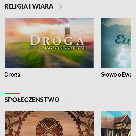
RELIGIA I WIARA
Droga
Słowo o Ewang
SPOŁECZEŃSTWO