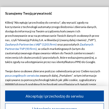
Szanujemy Twoją prywatność
Dołącz do nas:
Kliknij "Akceptuję i przechodzę do serwisu", aby wyrazić zgody na
korzystanie z technologii automatycznego śledzenia i zbierania danych,
TVP
dostęp do informacji na Twoim urządzeniu końcowym i ich
Abonament TVP
przechowywanie oraz na przetwarzanie Twoich danych osobowych przez
Regulamin TVP
nas, czyli Telewizję Polską S.A. w likwidacji (zwaną dalej również „TVP”),
Emisja w TVP
Zaufanych Partnerów z IAB* (1201 firm)
oraz pozostałych
Zaufanych
Polityka prywatności
Partnerów TVP (93 firm)
, w celach marketingowych (w tym do
Centrum informacji TVP
Moje zgody
zautomatyzowanego dopasowania reklam do Twoich zainteresowań i
mierzenia ich skuteczności) i pozostałych, które wskazujemy poniżej, a
Naziemna Telewizja Cyfrowa
Pomoc
także zgody na udostępnianie przez nas identyfikatora PPID do Google.
Sklep TVP
Biuro reklamy
Twoje dane osobowe zbierane podczas odwiedzania przez Ciebie naszych
Rada Programowa
poszczególnych serwisów
zwanych dalej „Portalem”, w tym informacje
Kontakt
zapisywane za pomocą technologii takich jak: pliki cookie, sygnalizatory
System NOS
WWW lub innych podobnych technologii umożliwiających świadczenie
dopasowanych i bezpiecznych usług, personalizację treści oraz reklam,
Informacje o nadawcy
Kanały
udostępnianie funkcji mediów społecznościowych oraz analizowanie
Akceptuję i przechodzę do serwisu
ruchu w Internecie.
Program dla prasy
©2026 Telewizja Polska S.A. w likwidacji
Biuro Reklamy
Twoje dane osobowe zbierane podczas odwiedzania przez Ciebie
Ustawienia zaawansowane