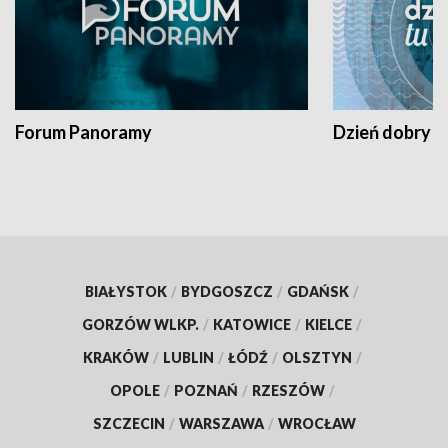
Forum Panoramy
Dzień dobry t
BIAŁYSTOK
/
BYDGOSZCZ
/
GDAŃSK
/
GORZÓW WLKP.
/
KATOWICE
/
KIELCE
/
KRAKÓW
/
LUBLIN
/
ŁÓDŹ
/
OLSZTYN
/
OPOLE
/
POZNAŃ
/
RZESZÓW
/
SZCZECIN
/
WARSZAWA
/
WROCŁAW