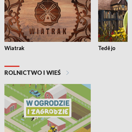
Wiatrak
Tedë jo
ROLNICTWO I WIEŚ