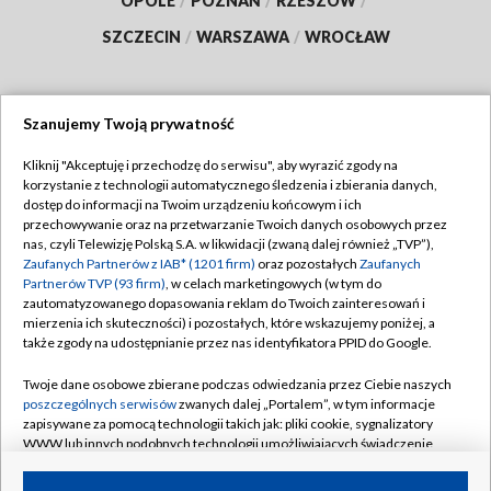
OPOLE
/
POZNAŃ
/
RZESZÓW
/
SZCZECIN
/
WARSZAWA
/
WROCŁAW
Szanujemy Twoją prywatność
Dołącz do nas:
Kliknij "Akceptuję i przechodzę do serwisu", aby wyrazić zgody na
korzystanie z technologii automatycznego śledzenia i zbierania danych,
TVP
dostęp do informacji na Twoim urządzeniu końcowym i ich
Abonament TVP
przechowywanie oraz na przetwarzanie Twoich danych osobowych przez
Regulamin TVP
nas, czyli Telewizję Polską S.A. w likwidacji (zwaną dalej również „TVP”),
Emisja w TVP
Zaufanych Partnerów z IAB* (1201 firm)
oraz pozostałych
Zaufanych
Polityka prywatności
Partnerów TVP (93 firm)
, w celach marketingowych (w tym do
Centrum informacji TVP
Moje zgody
zautomatyzowanego dopasowania reklam do Twoich zainteresowań i
mierzenia ich skuteczności) i pozostałych, które wskazujemy poniżej, a
Naziemna Telewizja Cyfrowa
Pomoc
także zgody na udostępnianie przez nas identyfikatora PPID do Google.
Sklep TVP
Biuro reklamy
Twoje dane osobowe zbierane podczas odwiedzania przez Ciebie naszych
Rada Programowa
poszczególnych serwisów
zwanych dalej „Portalem”, w tym informacje
Kontakt
zapisywane za pomocą technologii takich jak: pliki cookie, sygnalizatory
System NOS
WWW lub innych podobnych technologii umożliwiających świadczenie
dopasowanych i bezpiecznych usług, personalizację treści oraz reklam,
Informacje o nadawcy
Kanały
udostępnianie funkcji mediów społecznościowych oraz analizowanie