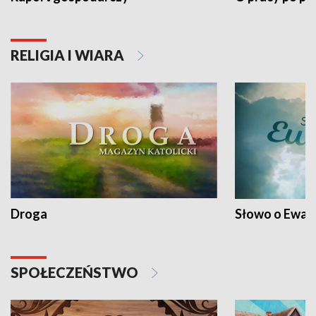
RELIGIA I WIARA
Droga
Słowo o Ewang
SPOŁECZEŃSTWO