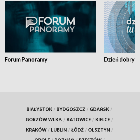
Forum Panoramy
Dzień dobry t
BIAŁYSTOK
/
BYDGOSZCZ
/
GDAŃSK
/
GORZÓW WLKP.
/
KATOWICE
/
KIELCE
/
KRAKÓW
/
LUBLIN
/
ŁÓDŹ
/
OLSZTYN
/