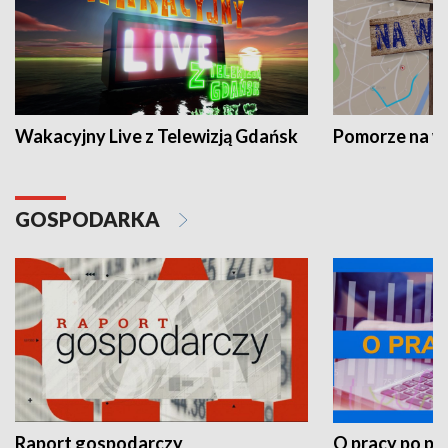
Wakacyjny Live z Telewizją Gdańsk
Pomorze na 
GOSPODARKA
Raport gospodarczy
O pracy po pr