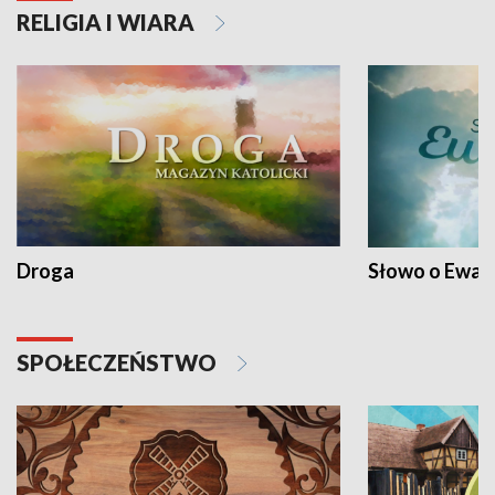
RELIGIA I WIARA
Droga
Słowo o Ewang
SPOŁECZEŃSTWO