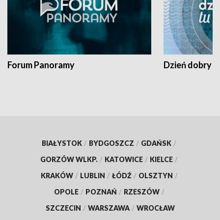
Forum Panoramy
Dzień dobry t
BIAŁYSTOK
/
BYDGOSZCZ
/
GDAŃSK
/
GORZÓW WLKP.
/
KATOWICE
/
KIELCE
/
KRAKÓW
/
LUBLIN
/
ŁÓDŹ
/
OLSZTYN
/
OPOLE
/
POZNAŃ
/
RZESZÓW
/
SZCZECIN
/
WARSZAWA
/
WROCŁAW