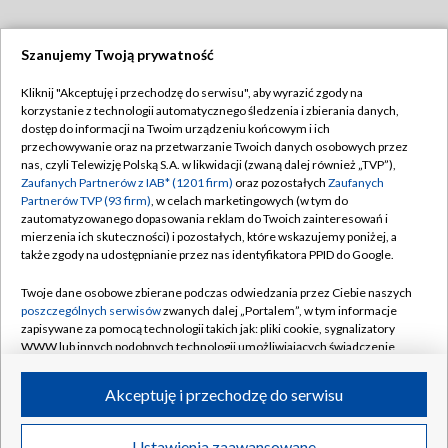
Szanujemy Twoją prywatność
Dołącz do nas:
Kliknij "Akceptuję i przechodzę do serwisu", aby wyrazić zgody na
korzystanie z technologii automatycznego śledzenia i zbierania danych,
TVP
dostęp do informacji na Twoim urządzeniu końcowym i ich
Abonament TVP
przechowywanie oraz na przetwarzanie Twoich danych osobowych przez
Regulamin TVP
nas, czyli Telewizję Polską S.A. w likwidacji (zwaną dalej również „TVP”),
Emisja w TVP
Zaufanych Partnerów z IAB* (1201 firm)
oraz pozostałych
Zaufanych
Polityka prywatności
Partnerów TVP (93 firm)
, w celach marketingowych (w tym do
Centrum informacji TVP
Moje zgody
zautomatyzowanego dopasowania reklam do Twoich zainteresowań i
mierzenia ich skuteczności) i pozostałych, które wskazujemy poniżej, a
Naziemna Telewizja Cyfrowa
Pomoc
także zgody na udostępnianie przez nas identyfikatora PPID do Google.
Sklep TVP
Biuro reklamy
Twoje dane osobowe zbierane podczas odwiedzania przez Ciebie naszych
Rada Programowa
poszczególnych serwisów
zwanych dalej „Portalem”, w tym informacje
Kontakt
zapisywane za pomocą technologii takich jak: pliki cookie, sygnalizatory
System NOS
WWW lub innych podobnych technologii umożliwiających świadczenie
dopasowanych i bezpiecznych usług, personalizację treści oraz reklam,
Informacje o nadawcy
Kanały
udostępnianie funkcji mediów społecznościowych oraz analizowanie
Akceptuję i przechodzę do serwisu
ruchu w Internecie.
Program dla prasy
©2026 Telewizja Polska S.A. w likwidacji
Biuro Reklamy
Twoje dane osobowe zbierane podczas odwiedzania przez Ciebie
Ustawienia zaawansowane