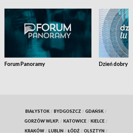
Forum Panoramy
Dzień dobry t
BIAŁYSTOK
/
BYDGOSZCZ
/
GDAŃSK
/
GORZÓW WLKP.
/
KATOWICE
/
KIELCE
/
KRAKÓW
/
LUBLIN
/
ŁÓDŹ
/
OLSZTYN
/