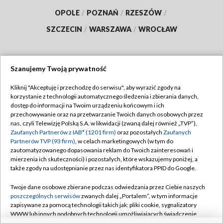
OPOLE
/
POZNAŃ
/
RZESZÓW
/
SZCZECIN
/
WARSZAWA
/
WROCŁAW
Szanujemy Twoją prywatność
Dołącz do nas:
Kliknij "Akceptuję i przechodzę do serwisu", aby wyrazić zgody na
korzystanie z technologii automatycznego śledzenia i zbierania danych,
TVP
dostęp do informacji na Twoim urządzeniu końcowym i ich
Abonament TVP
przechowywanie oraz na przetwarzanie Twoich danych osobowych przez
Regulamin TVP
nas, czyli Telewizję Polską S.A. w likwidacji (zwaną dalej również „TVP”),
Emisja w TVP
Zaufanych Partnerów z IAB* (1201 firm)
oraz pozostałych
Zaufanych
Polityka prywatności
Partnerów TVP (93 firm)
, w celach marketingowych (w tym do
Centrum informacji TVP
Moje zgody
zautomatyzowanego dopasowania reklam do Twoich zainteresowań i
mierzenia ich skuteczności) i pozostałych, które wskazujemy poniżej, a
Naziemna Telewizja Cyfrowa
Pomoc
także zgody na udostępnianie przez nas identyfikatora PPID do Google.
Sklep TVP
Biuro reklamy
Twoje dane osobowe zbierane podczas odwiedzania przez Ciebie naszych
Rada Programowa
poszczególnych serwisów
zwanych dalej „Portalem”, w tym informacje
Kontakt
zapisywane za pomocą technologii takich jak: pliki cookie, sygnalizatory
System NOS
WWW lub innych podobnych technologii umożliwiających świadczenie
dopasowanych i bezpiecznych usług, personalizację treści oraz reklam,