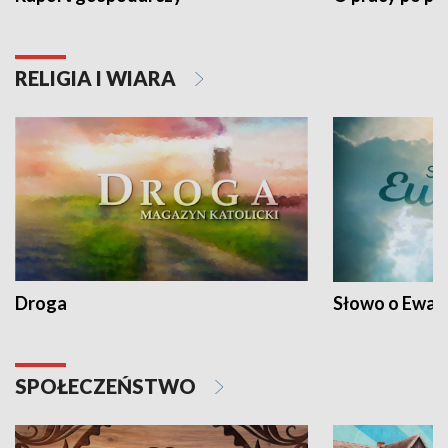
RELIGIA I WIARA
Droga
Słowo o Ewang
SPOŁECZEŃSTWO