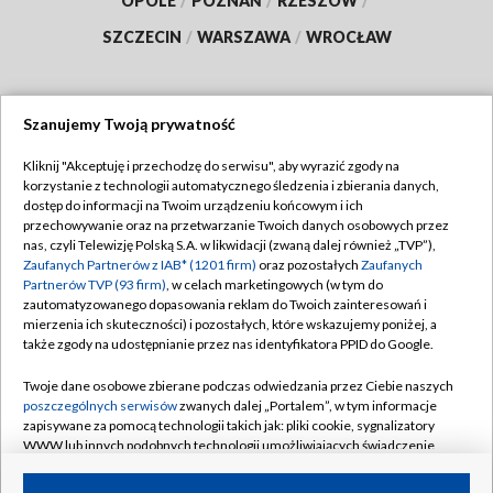
OPOLE
/
POZNAŃ
/
RZESZÓW
/
SZCZECIN
/
WARSZAWA
/
WROCŁAW
Szanujemy Twoją prywatność
Dołącz do nas:
Kliknij "Akceptuję i przechodzę do serwisu", aby wyrazić zgody na
korzystanie z technologii automatycznego śledzenia i zbierania danych,
TVP
dostęp do informacji na Twoim urządzeniu końcowym i ich
Abonament TVP
przechowywanie oraz na przetwarzanie Twoich danych osobowych przez
Regulamin TVP
nas, czyli Telewizję Polską S.A. w likwidacji (zwaną dalej również „TVP”),
Emisja w TVP
Zaufanych Partnerów z IAB* (1201 firm)
oraz pozostałych
Zaufanych
Polityka prywatności
Partnerów TVP (93 firm)
, w celach marketingowych (w tym do
Centrum informacji TVP
Moje zgody
zautomatyzowanego dopasowania reklam do Twoich zainteresowań i
mierzenia ich skuteczności) i pozostałych, które wskazujemy poniżej, a
Naziemna Telewizja Cyfrowa
Pomoc
także zgody na udostępnianie przez nas identyfikatora PPID do Google.
Sklep TVP
Biuro reklamy
Twoje dane osobowe zbierane podczas odwiedzania przez Ciebie naszych
Rada Programowa
poszczególnych serwisów
zwanych dalej „Portalem”, w tym informacje
Kontakt
zapisywane za pomocą technologii takich jak: pliki cookie, sygnalizatory
System NOS
WWW lub innych podobnych technologii umożliwiających świadczenie
dopasowanych i bezpiecznych usług, personalizację treści oraz reklam,
Informacje o nadawcy
Kanały
udostępnianie funkcji mediów społecznościowych oraz analizowanie