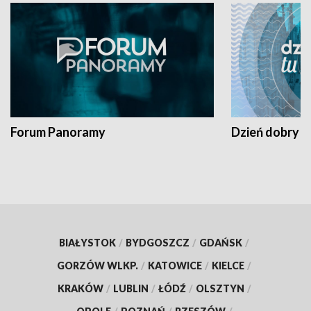
Forum Panoramy
Dzień dobry t
BIAŁYSTOK
/
BYDGOSZCZ
/
GDAŃSK
/
GORZÓW WLKP.
/
KATOWICE
/
KIELCE
/
KRAKÓW
/
LUBLIN
/
ŁÓDŹ
/
OLSZTYN
/