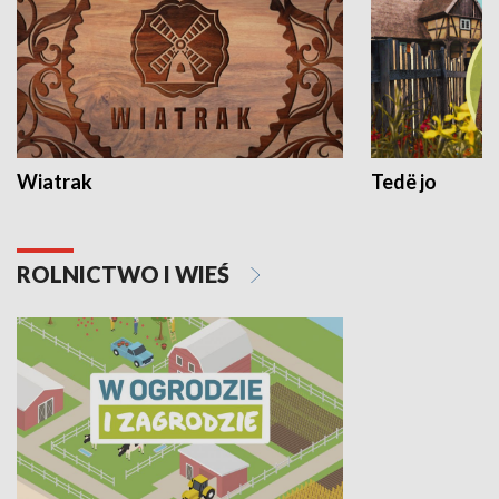
Wiatrak
Tedë jo
ROLNICTWO I WIEŚ