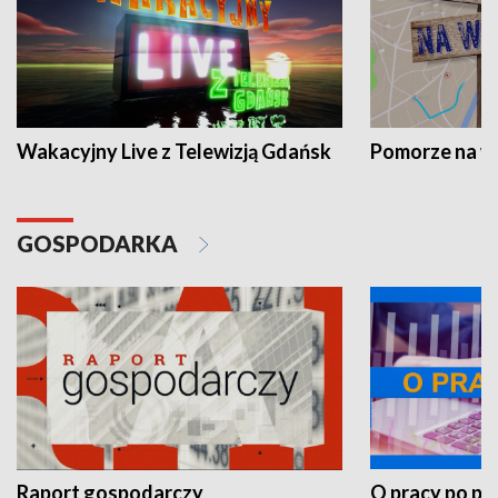
Wakacyjny Live z Telewizją Gdańsk
Pomorze na 
GOSPODARKA
Raport gospodarczy
O pracy po pr