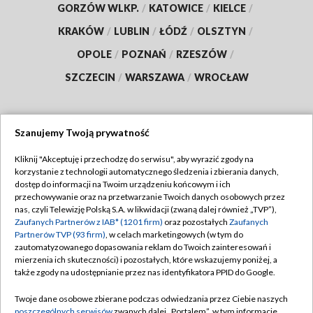
GORZÓW WLKP.
/
KATOWICE
/
KIELCE
/
KRAKÓW
/
LUBLIN
/
ŁÓDŹ
/
OLSZTYN
/
OPOLE
/
POZNAŃ
/
RZESZÓW
/
SZCZECIN
/
WARSZAWA
/
WROCŁAW
Szanujemy Twoją prywatność
Dołącz do nas:
Kliknij "Akceptuję i przechodzę do serwisu", aby wyrazić zgody na
korzystanie z technologii automatycznego śledzenia i zbierania danych,
TVP
dostęp do informacji na Twoim urządzeniu końcowym i ich
Abonament TVP
przechowywanie oraz na przetwarzanie Twoich danych osobowych przez
Regulamin TVP
nas, czyli Telewizję Polską S.A. w likwidacji (zwaną dalej również „TVP”),
Emisja w TVP
Polityka prywatności
Zaufanych Partnerów z IAB* (1201 firm)
oraz pozostałych
Zaufanych
Partnerów TVP (93 firm)
, w celach marketingowych (w tym do
Centrum informacji TVP
Moje zgody
zautomatyzowanego dopasowania reklam do Twoich zainteresowań i
mierzenia ich skuteczności) i pozostałych, które wskazujemy poniżej, a
Naziemna Telewizja Cyfrowa
Pomoc
także zgody na udostępnianie przez nas identyfikatora PPID do Google.
Sklep TVP
Biuro reklamy
Twoje dane osobowe zbierane podczas odwiedzania przez Ciebie naszych
Rada Programowa
Kontakt
poszczególnych serwisów
zwanych dalej „Portalem”, w tym informacje