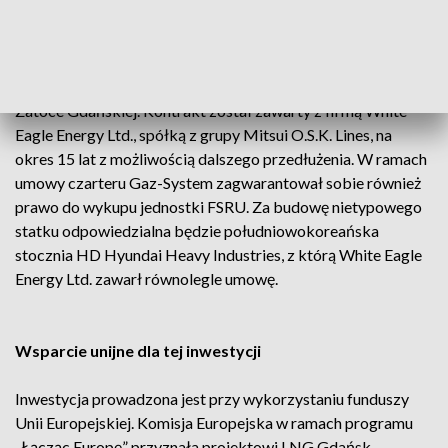
Jest umowa na czarterowanie jednostki
W kwietniu br. Gaz-System podpisał umowę czarteru
określającą warunki dostarczenia i obsługi jednostki FSRU w
Zatoce Gdańskiej. Kontrakt został zawarty z firmą White
Eagle Energy Ltd., spółką z grupy Mitsui O.S.K. Lines, na
okres 15 lat z możliwością dalszego przedłużenia. W ramach
umowy czarteru Gaz-System zagwarantował sobie również
prawo do wykupu jednostki FSRU. Za budowę nietypowego
statku odpowiedzialna będzie południowokoreańska
stocznia HD Hyundai Heavy Industries, z którą White Eagle
Energy Ltd. zawarł równolegle umowę.
Wsparcie unijne dla tej inwestycji
Inwestycja prowadzona jest przy wykorzystaniu funduszy
Unii Europejskiej. Komisja Europejska w ramach programu
„Łącząc Europę” przyznała projektowi LNG Gdańsk