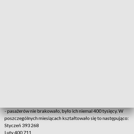
wypracowała 35 879 mln zł zysku ze sprzedaży i 26 245 mln
zł zysku netto. W tym samym okresie roku 2023 firma miała
ponad 13 mln zł zysku ze sprzedaży i ponad 3 mln zł zysku
netto.
Największy udział w rynku w pierwszym półroczu 2024
miała linia lotnicza Wizz Air. Zrealizowała w Gdańsku 44,2%
połączeń, następny był Ryanair (35,9%). Na kolejnych
miejscach były Polskie Linie Lotnicze LOT (4,9%) i Lufthansa
(4,5%).
W obsłudze towarów i poczty w gdańskim porcie w ciągu
pół roku 2024 w stosunku do porównywalnego okresu 2023
wyniki poprawiły się o 15,5%. Obsłużono 5 757 ton cargo.
Najwięcej pasażerów w czerwcu
Oczywiście im bliżej wakacji, tym większy ruch na lotnisku.
Jednak nawet w najsłabszym miesiącu półrocza - w styczniu
- pasażerów nie brakowało, było ich niemal 400 tysięcy. W
poszczególnych miesiącach kształtowało się to następująco:
Styczeń 393 268
Luty 400 711