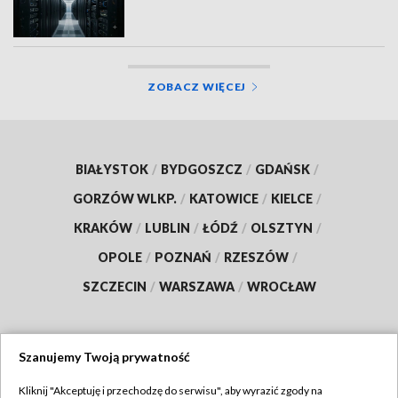
ZOBACZ WIĘCEJ
BIAŁYSTOK
/
BYDGOSZCZ
/
GDAŃSK
/
GORZÓW WLKP.
/
KATOWICE
/
KIELCE
/
KRAKÓW
/
LUBLIN
/
ŁÓDŹ
/
OLSZTYN
/
OPOLE
/
POZNAŃ
/
RZESZÓW
/
SZCZECIN
/
WARSZAWA
/
WROCŁAW
Szanujemy Twoją prywatność
Dołącz do nas:
Kliknij "Akceptuję i przechodzę do serwisu", aby wyrazić zgody na