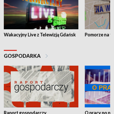
Wakacyjny Live z Telewizją Gdańsk
Pomorze na 
GOSPODARKA
Raport gospodarczy
O pracy po pr