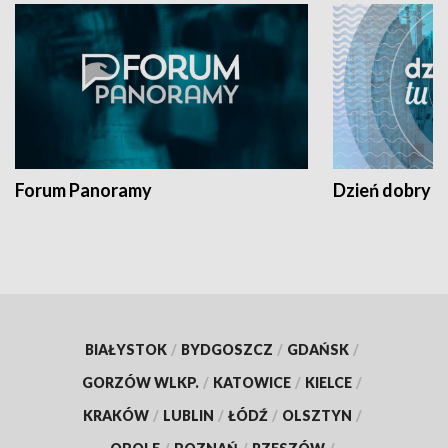
Forum Panoramy
Dzień dobry t
BIAŁYSTOK
/
BYDGOSZCZ
/
GDAŃSK
/
GORZÓW WLKP.
/
KATOWICE
/
KIELCE
/
KRAKÓW
/
LUBLIN
/
ŁÓDŹ
/
OLSZTYN
/