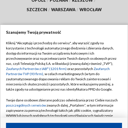
OPOLE
/
POZNAŃ
/
RZESZÓW
/
SZCZECIN
/
WARSZAWA
/
WROCŁAW
Szanujemy Twoją prywatność
Dołącz do nas:
Kliknij "Akceptuję i przechodzę do serwisu", aby wyrazić zgody na
korzystanie z technologii automatycznego śledzenia i zbierania danych,
TVP
dostęp do informacji na Twoim urządzeniu końcowym i ich
Abonament TVP
przechowywanie oraz na przetwarzanie Twoich danych osobowych przez
Regulamin TVP
nas, czyli Telewizję Polską S.A. w likwidacji (zwaną dalej również „TVP”),
Emisja w TVP
Zaufanych Partnerów z IAB* (1201 firm)
oraz pozostałych
Zaufanych
Polityka prywatności
Partnerów TVP (93 firm)
, w celach marketingowych (w tym do
Centrum informacji TVP
Moje zgody
zautomatyzowanego dopasowania reklam do Twoich zainteresowań i
mierzenia ich skuteczności) i pozostałych, które wskazujemy poniżej, a
Naziemna Telewizja Cyfrowa
Pomoc
także zgody na udostępnianie przez nas identyfikatora PPID do Google.
Sklep TVP
Biuro reklamy
Twoje dane osobowe zbierane podczas odwiedzania przez Ciebie naszych
Rada Programowa
poszczególnych serwisów
zwanych dalej „Portalem”, w tym informacje
Kontakt
zapisywane za pomocą technologii takich jak: pliki cookie, sygnalizatory
System NOS
WWW lub innych podobnych technologii umożliwiających świadczenie
dopasowanych i bezpiecznych usług, personalizację treści oraz reklam,
Informacje o nadawcy
Kanały
udostępnianie funkcji mediów społecznościowych oraz analizowanie