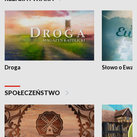
Droga
Słowo o Ewang
SPOŁECZEŃSTWO