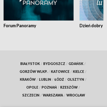
Forum Panoramy
Dzień dobry t
BIAŁYSTOK
/
BYDGOSZCZ
/
GDAŃSK
/
GORZÓW WLKP.
/
KATOWICE
/
KIELCE
/
KRAKÓW
/
LUBLIN
/
ŁÓDŹ
/
OLSZTYN
/
OPOLE
/
POZNAŃ
/
RZESZÓW
/
SZCZECIN
/
WARSZAWA
/
WROCŁAW