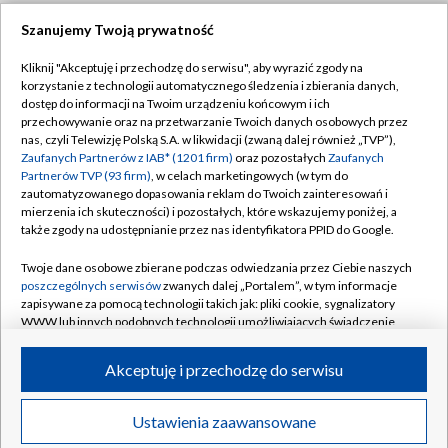
Szanujemy Twoją prywatność
Dołącz do nas:
Kliknij "Akceptuję i przechodzę do serwisu", aby wyrazić zgody na
korzystanie z technologii automatycznego śledzenia i zbierania danych,
TVP
dostęp do informacji na Twoim urządzeniu końcowym i ich
Abonament TVP
przechowywanie oraz na przetwarzanie Twoich danych osobowych przez
Regulamin TVP
nas, czyli Telewizję Polską S.A. w likwidacji (zwaną dalej również „TVP”),
Emisja w TVP
Zaufanych Partnerów z IAB* (1201 firm)
oraz pozostałych
Zaufanych
Polityka prywatności
Partnerów TVP (93 firm)
, w celach marketingowych (w tym do
Centrum informacji TVP
Moje zgody
zautomatyzowanego dopasowania reklam do Twoich zainteresowań i
mierzenia ich skuteczności) i pozostałych, które wskazujemy poniżej, a
Naziemna Telewizja Cyfrowa
Pomoc
także zgody na udostępnianie przez nas identyfikatora PPID do Google.
Sklep TVP
Biuro reklamy
Twoje dane osobowe zbierane podczas odwiedzania przez Ciebie naszych
Rada Programowa
poszczególnych serwisów
zwanych dalej „Portalem”, w tym informacje
Kontakt
zapisywane za pomocą technologii takich jak: pliki cookie, sygnalizatory
System NOS
WWW lub innych podobnych technologii umożliwiających świadczenie
dopasowanych i bezpiecznych usług, personalizację treści oraz reklam,
Informacje o nadawcy
Kanały
udostępnianie funkcji mediów społecznościowych oraz analizowanie
Akceptuję i przechodzę do serwisu
ruchu w Internecie.
Program dla prasy
©2026 Telewizja Polska S.A. w likwidacji
Biuro Reklamy
Twoje dane osobowe zbierane podczas odwiedzania przez Ciebie
Ustawienia zaawansowane
poszczególnych serwisów
na Portalu, takie jak adresy IP, identyfikatory
Ogłoszenie przetargowe