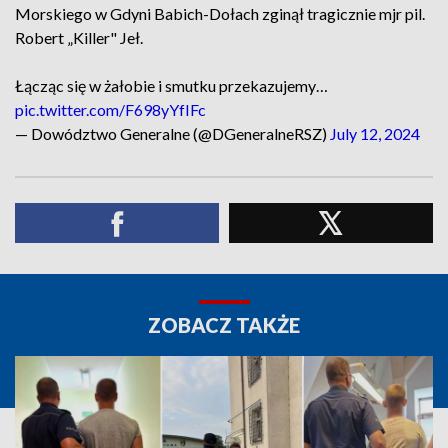
Morskiego w Gdyni Babich-Dołach zginął tragicznie mjr pil.
Robert „Killer" Jeł.
Łącząc się w żałobie i smutku przekazujemy…
pic.twitter.com/F698yYfIFc
— Dowództwo Generalne (@DGeneralneRSZ)
July 12, 2024
ZOBACZ TAKŻE