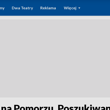
amy
Dwa Teatry
Reklama
Więcej
y na Pomorzu. Poszukiwan