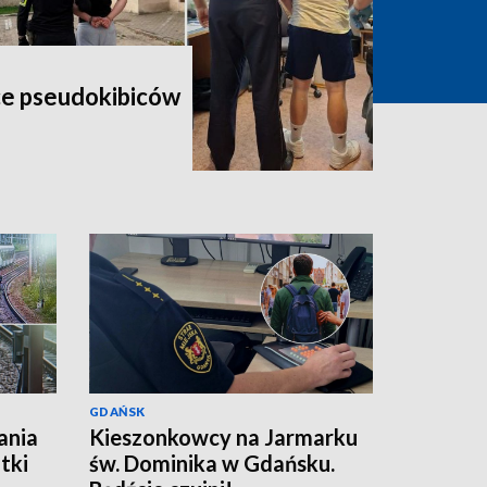
ce pseudokibiców
GDAŃSK
ania
Kieszonkowcy na Jarmarku
tki
św. Dominika w Gdańsku.