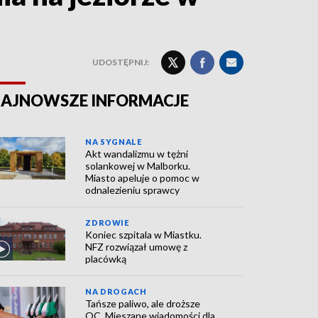
UDOSTĘPNIJ:
AJNOWSZE INFORMACJE
NA SYGNALE
Akt wandalizmu w tężni
solankowej w Malborku.
Miasto apeluje o pomoc w
odnalezieniu sprawcy
ZDROWIE
Koniec szpitala w Miastku.
NFZ rozwiązał umowę z
placówką
NA DROGACH
Tańsze paliwo, ale droższe
OC. Mieszane wiadomości dla