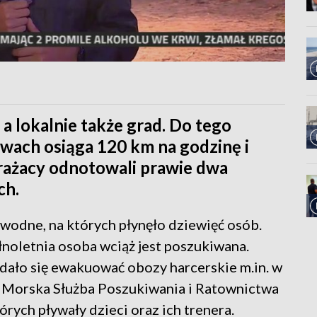
 a lokalnie także grad. Do tego
ywach osiąga 120 km na godzinę i
trażacy odnotowali prawie dwa
ch.
wodne, na których płynęło dziewięć osób.
łnoletnia osoba wciąż jest poszukiwana.
udało się ewakuować obozy harcerskie m.in. w
ni Morska Służba Poszukiwania i Ratownictwa
rych pływały dzieci oraz ich trenera.