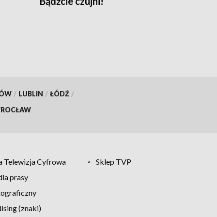
Bądźcie czujni!
KÓW
/
LUBLIN
/
ŁÓDŹ
/
ROCŁAW
 Telewizja Cyfrowa
Sklep TVP
la prasy
tograficzny
sing (znaki)