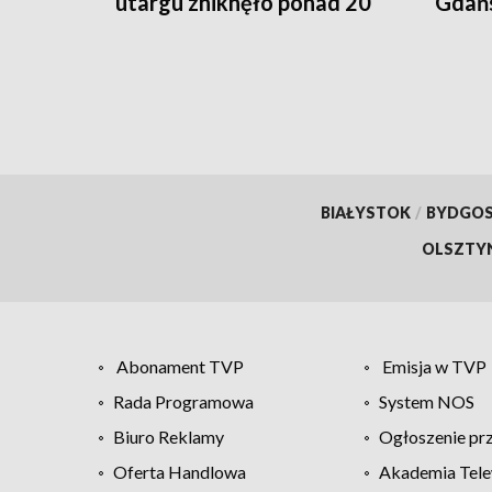
utargu zniknęło ponad 20
Gdańsk
tys. zł
przy
BIAŁYSTOK
/
BYDGO
OLSZTY
Abonament TVP
Emisja w TVP
Rada Programowa
System NOS
Biuro Reklamy
Ogłoszenie pr
Oferta Handlowa
Akademia Tele