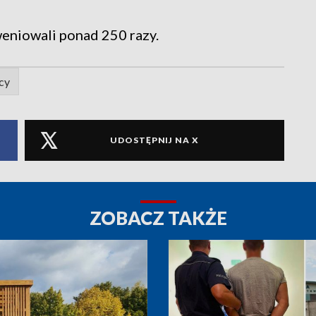
weniowali ponad 250 razy.
cy
UDOSTĘPNIJ NA X
ZOBACZ TAKŻE