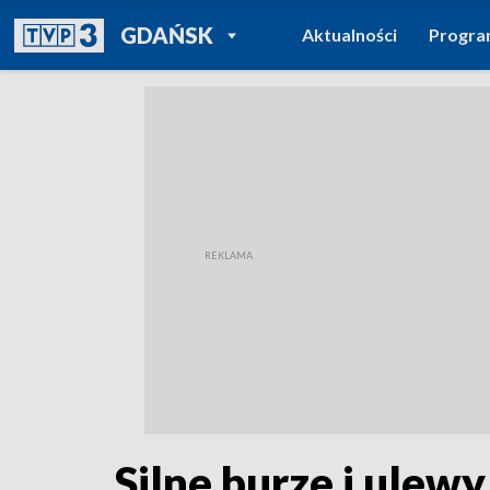
POWRÓT DO
GDAŃSK
Aktualności
Progr
TVP REGIONY
Silne burze i ulew