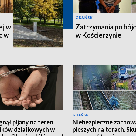
GDAŃSK
ej w
Zatrzymania po bój
c w
w Kościerzynie
GDAŃSK
nął pijany na teren
Niebezpieczne zachow
dków działkowych w
pieszych na torach. Sku