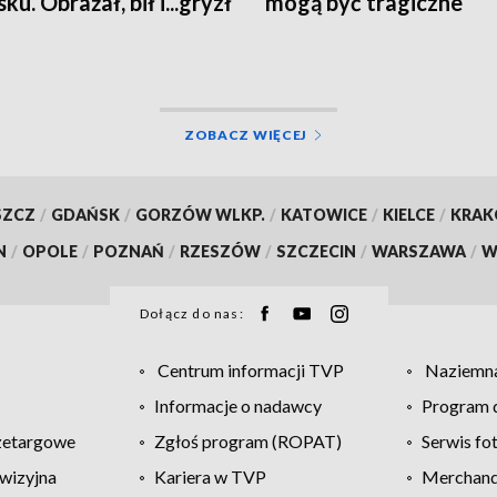
u. Obrażał, bił i...gryzł
mogą być tragiczne
padkowe osoby
ZOBACZ WIĘCEJ
SZCZ
/
GDAŃSK
/
GORZÓW WLKP.
/
KATOWICE
/
KIELCE
/
KRA
N
/
OPOLE
/
POZNAŃ
/
RZESZÓW
/
SZCZECIN
/
WARSZAWA
/
W
Dołącz do nas:
Centrum informacji TVP
Naziemna
Informacje o nadawcy
Program d
zetargowe
Zgłoś program (ROPAT)
Serwis fo
wizyjna
Kariera w TVP
Merchandi