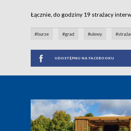
Łącznie, do godziny 19 strażacy inter
#burze
#grad
#ulewy
#straża
UDOSTĘPNIJ NA FACEBOOKU