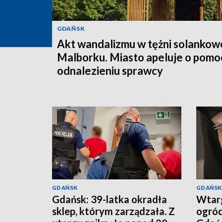
GDAŃSK
Akt wandalizmu w tężni solankow
Malborku. Miasto apeluje o pomo
odnalezieniu sprawcy
GDAŃSK
GDAŃSK
Gdańsk: 39-latka okradła
Wtarg
sklep, którym zarządzała. Z
ogró