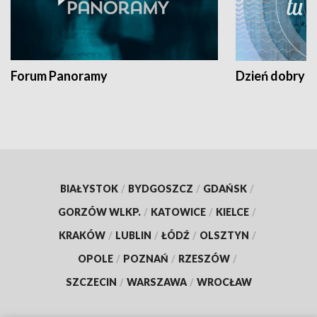
Forum Panoramy
Dzień dobry t
BIAŁYSTOK
/
BYDGOSZCZ
/
GDAŃSK
/
GORZÓW WLKP.
/
KATOWICE
/
KIELCE
/
KRAKÓW
/
LUBLIN
/
ŁÓDŹ
/
OLSZTYN
/
OPOLE
/
POZNAŃ
/
RZESZÓW
/
SZCZECIN
/
WARSZAWA
/
WROCŁAW