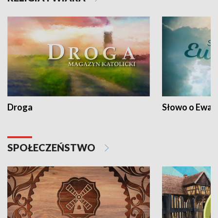
Droga
Słowo o Ewang
SPOŁECZEŃSTWO