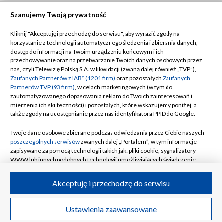
Szanujemy Twoją prywatność
Dołącz do nas:
Kliknij "Akceptuję i przechodzę do serwisu", aby wyrazić zgody na
korzystanie z technologii automatycznego śledzenia i zbierania danych,
TVP
dostęp do informacji na Twoim urządzeniu końcowym i ich
Abonament TVP
przechowywanie oraz na przetwarzanie Twoich danych osobowych przez
Regulamin TVP
nas, czyli Telewizję Polską S.A. w likwidacji (zwaną dalej również „TVP”),
Emisja w TVP
Zaufanych Partnerów z IAB* (1201 firm)
oraz pozostałych
Zaufanych
Polityka prywatności
Partnerów TVP (93 firm)
, w celach marketingowych (w tym do
Centrum informacji TVP
Moje zgody
zautomatyzowanego dopasowania reklam do Twoich zainteresowań i
mierzenia ich skuteczności) i pozostałych, które wskazujemy poniżej, a
Naziemna Telewizja Cyfrowa
Pomoc
także zgody na udostępnianie przez nas identyfikatora PPID do Google.
Sklep TVP
Biuro reklamy
Twoje dane osobowe zbierane podczas odwiedzania przez Ciebie naszych
Rada Programowa
poszczególnych serwisów
zwanych dalej „Portalem”, w tym informacje
Kontakt
zapisywane za pomocą technologii takich jak: pliki cookie, sygnalizatory
System NOS
WWW lub innych podobnych technologii umożliwiających świadczenie
dopasowanych i bezpiecznych usług, personalizację treści oraz reklam,
Informacje o nadawcy
Kanały
udostępnianie funkcji mediów społecznościowych oraz analizowanie
Akceptuję i przechodzę do serwisu
ruchu w Internecie.
Program dla prasy
©2026 Telewizja Polska S.A. w likwidacji
Biuro Reklamy
Twoje dane osobowe zbierane podczas odwiedzania przez Ciebie
Ustawienia zaawansowane
poszczególnych serwisów
na Portalu, takie jak adresy IP, identyfikatory
Ogłoszenie przetargowe